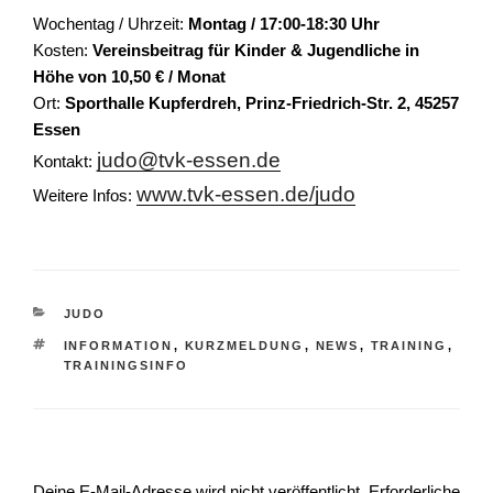
Wochentag / Uhrzeit:
Montag / 17:00-18:30 Uhr
Kosten:
Vereinsbeitrag für Kinder & Jugendliche in
Höhe von 10,50 € / Monat
Ort:
Sporthalle Kupferdreh, Prinz-Friedrich-Str. 2, 45257
Essen
judo@tvk-essen.de
Kontakt:
www.tvk-essen.de/judo
Weitere Infos:
KATEGORIEN
JUDO
SCHLAGWÖRTER
INFORMATION
,
KURZMELDUNG
,
NEWS
,
TRAINING
,
TRAININGSINFO
Schreibe einen Kommentar
Deine E-Mail-Adresse wird nicht veröffentlicht.
Erforderliche