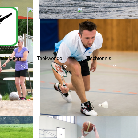
rteidigung
Taekwondo
Tischtennis