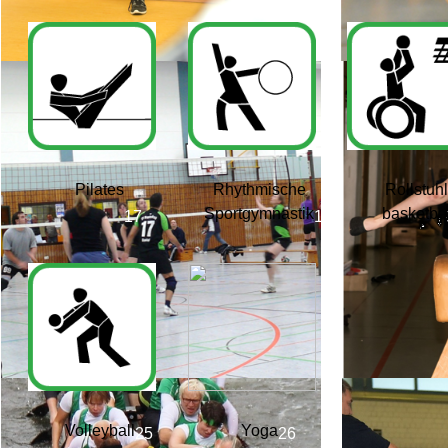
Pilates
Rhythmische
Rollstuhl
Sportgymnastik
basketba
Volleyball
Yoga