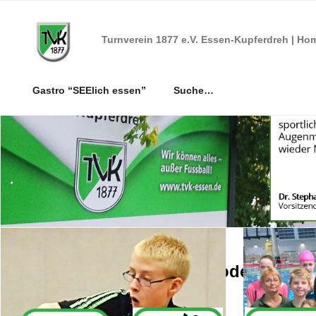
Zum
Inhalt
Turnverein 1877 e.V. Essen-Kupferdreh | Ho
springen
Gastro “SEElich essen”
Suche…
Bleibe aktiv oder werde 