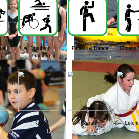
oot
Duathlon
Fitness & Dance
Fitness 
Triathlon
Kanu
Karate
Leicht