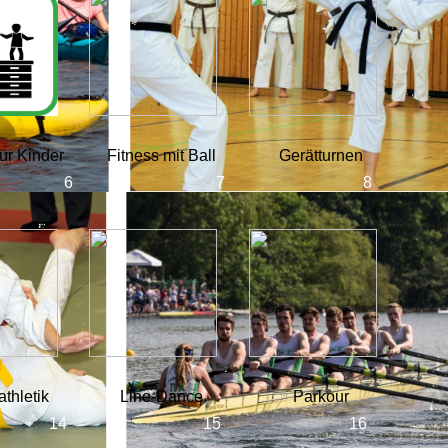
für Kinder
Fitness mit Ball
Gerätturnen
athletik
Line-Dance
Parkour