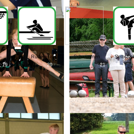
-
Rudern
Schwimmen
Selbstve
ll