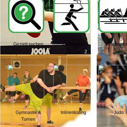
Gezielt suchen
Badminton
Drachenb
Gymnastik &
Inlineskating
Judo
Turnen