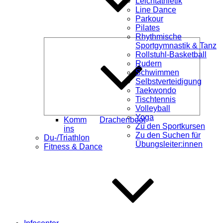
Leichtathletik
Line Dance
Parkour
Pilates
Rhythmische
Unterme
Sportgymnastik & Tanz
öffnen
Rollstuhl-Basketball
Rudern
Schwimmen
Selbstverteidigung
Taekwondo
Tischtennis
Volleyball
Yoga
Komm
Drachenboot
Zu den Sportkursen
ins
Zu den Suchen für
Du-/Triathlon
Übungsleiter:innen
Fitness & Dance