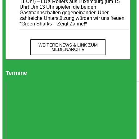
11 Uhr) – LUX Rollers aus Luxemburg (um 15
Uhr) Um 13 Uhr spielen die beiden
Gastmannschaften gegeneinander. Über
zahlreiche Unterstützung würden wir uns freuen!
*Green Sharks – Zeigt Zähne!*
WEITERE NEWS & LINK ZUM
MEDIENARCHIV
Termine