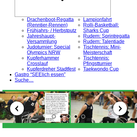
Drachenboot-Regatta
Lampionfahrt
(Renntier-Rennen)
Rolli-Basketball:
Frühjahrs- / Herbstputz
Sharks Cup
Jahreshaupt-
Rudern: Sprintregatta
Versammlung
Rudern: Talentiade
Judoturnier: Special
Tischtennis: Mini-
Olympics NRW
Meisterschaft
Kupferhammer
Tischtennis:
Crosslauf
Pfingstturnier
Kupferdreher Stadtfest
Taekwondo Cup
Gastro “SEElich essen”
Suche…