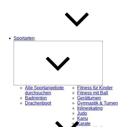
Sportarten
Untermenü
öffnen
Alle Sportangebote
Fitness für Kinder
durchsuchen
Fitness mit Ball
Badminton
Gerätturnen
Drachenboot
Gymnastik & Turnen
Inlineskating
Judo
Kanu
Karate