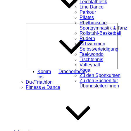
Leichtathletik
Line Dance
Parkour
Pilates
Rhythmische
Unterme
Sportgymnastik & Tanz
öffnen
Rollstuhl-Basketball
Rudern
Schwimmen
Selbstverteidigung
Taekwondo
Tischtennis
Volleyball
Yoga
Komm
Drachenboot
Zu den Sportkursen
ins
Zu den Suchen für
Du-/Triathlon
Übungsleiter:innen
Fitness & Dance