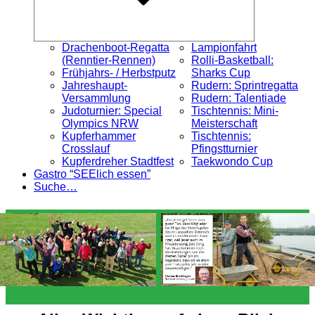
Drachenboot-Regatta
Lampionfahrt
(Renntier-Rennen)
Rolli-Basketball:
Frühjahrs- / Herbstputz
Sharks Cup
Jahreshaupt-
Rudern: Sprintregatta
Versammlung
Rudern: Talentiade
Judoturnier: Special
Tischtennis: Mini-
Olympics NRW
Meisterschaft
Kupferhammer
Tischtennis:
Crosslauf
Pfingstturnier
Kupferdreher Stadtfest
Taekwondo Cup
Gastro “SEElich essen”
Suche…