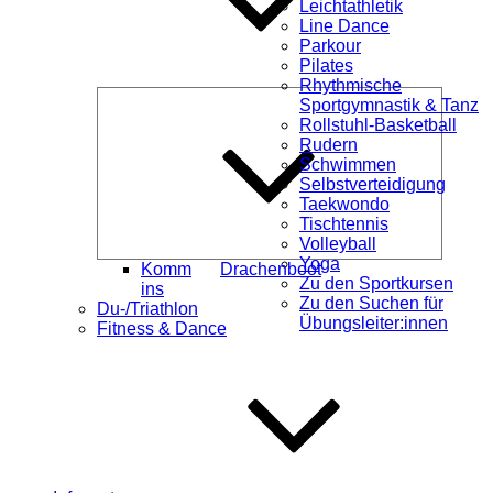
Leichtathletik
Line Dance
Parkour
Pilates
Rhythmische
Unterme
Sportgymnastik & Tanz
öffnen
Rollstuhl-Basketball
Rudern
Schwimmen
Selbstverteidigung
Taekwondo
Tischtennis
Volleyball
Yoga
Komm
Drachenboot
Zu den Sportkursen
ins
Zu den Suchen für
Du-/Triathlon
Übungsleiter:innen
Fitness & Dance