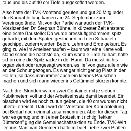
raus und bis auf 40 cm Tiefe ausgekoffert werden.
Also hatte der TVK-Vorstand gerufen und gut 20 Mitglieder
der Kanuabteilung kamen am 24. September zum
Vereinsgelände. Mit von der Partie war auch der TVK-
Vorsitzenden Dr. Stephan Bühne. In kürzester Zeit entstand
eine echte Baustelle: Da wurde pressluftgehämmert, spitz
gehackt, mit dem Spaten gestochen, mit den Schaufeln
geschippt, zudem wurden Beton, Lehm und Erde gekarrt. Es
ging zu wie im Ameisenhaufen – kaum war eine Karre voll,
stand schon die nächste da, kaum war die Erde zu hart, hatte
schon eine die Spitzhacke in der Hand. Da musst nichts
organisiert oder angesagt werden, es lief von ganz allein wie
an der Schnur gezogen. Es war gar nicht genug Platz in den
Hallen, so dass man immer auch ein kleines Päuschen
machen und sich dann wieder ins Getümmel stürzen konnte.
Nach drei Stunden waren zwei Container mit je sieben
Kubikmetern voll und der Arbeitseinsatz damit beendet. Ein
bisschen wird es noch zu tun geben, die 40 cm wurden nicht
überall erreicht. Dafür wird der Vorstand der Kanuabteilung
bei Bedarf noch einmal zusammenrufen. Aber für diesen Tag
war es genug und mit einer Brotzeit mit richtig “lekker
Bütterken” ging die Gemeinschaftsaktion zu Ende. TVK-Wirt
Dennis Marc van Gemmern hatte mit viel Liebe zwei Platten