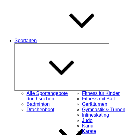
Sportarten
Untermenü
öffnen
Alle Sportangebote
Fitness für Kinder
durchsuchen
Fitness mit Ball
Badminton
Gerätturnen
Drachenboot
Gymnastik & Turnen
Inlineskating
Judo
Kanu
Karate