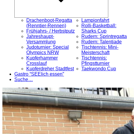
Drachenboot-Regatta
Lampionfahrt
(Renntier-Rennen)
Rolli-Basketball:
Frühjahrs- / Herbstputz
Sharks Cup
Jahreshaupt-
Rudern: Sprintregatta
Versammlung
Rudern: Talentiade
Judoturnier: Special
Tischtennis: Mini-
Olympics NRW
Meisterschaft
Kupferhammer
Tischtennis:
Crosslauf
Pfingstturnier
Kupferdreher Stadtfest
Taekwondo Cup
Gastro “SEElich essen”
Suche…