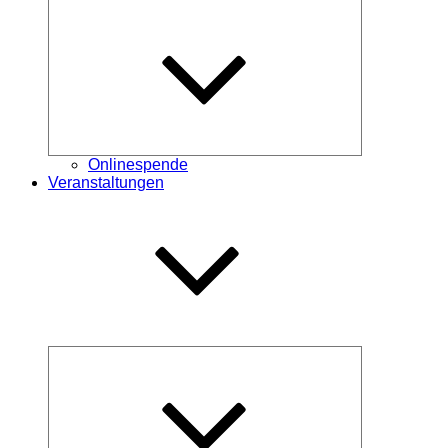
Untermenü
öffnen
Onlinespende
Veranstaltungen
Untermenü
öffnen