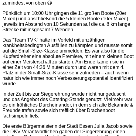
zumindest von oben 😉
Pünktlich um 10:00 Uhr gingen die 11 großen Boote (20er
Mixed) und anschließend die 5 kleinen Boote (10er Mixed)
jeweils im Abstand von 10 Sekunden auf die ca. 8 km lange
Strecke mit insgesamt 7 Wenden.
Das “Team TVK” hatte im Vorfeld mit unzähligen
krankheitsbedingten Ausfällen zu kämpfen und musste somit
auf die Small-Size-Klasse ummelden. Es war also für die
Kupferdreher eine absolute Premiere, mit einem kleinen Boot
auf einer Meisterschaft zu starten. Am Ende kamen sie in
einer Zeit von 44:26 Minuten durch und waren mit dem 4.
Platz in der Small-Size-Klasse sehr zufrieden – auch wenn
natürlich wie immer noch Verbesserungspotential identifiziert
wurde.
In der Zeit bis zur Siegerehrung wurde nicht nur geduscht
und das Angebot des Catering-Stands genutzt. Vielmehr war
es ein fröhliches Durcheinander, in dem sich alte Bekannte &
Freunde trafen sowie sich trefflich über Drachenboot
fachsimpeln ließ.
Die erste Bürgermeisterin der Stadt Essen Julia Jacob sowie
die DKV-Verantwortlichen gaben der Siegerehrung einen