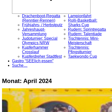
Drachenboot-Regatta
Lampionfahrt
(Renntier-Rennen)
Rolli-Basketball:
Frühjahrs- / Herbstputz
Sharks Cup
Jahreshaupt-
Rudern: Sprintregatta
Versammlung
Rudern: Talentiade
Judoturnier: Special
Tischtennis: Mini-
Olympics NRW
Meisterschaft
Kupferhammer
Tischtennis:
Crosslauf
Pfingstturnier
Kupferdreher Stadtfest
Taekwondo Cup
Gastro “SEElich essen”
Suche…
Monat:
April 2024