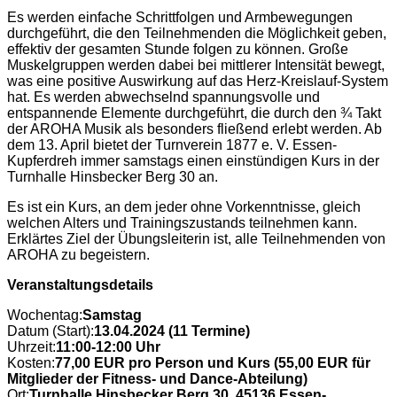
Es werden einfache Schrittfolgen und Armbewegungen
durchgeführt, die den Teilnehmenden die Möglichkeit geben,
effektiv der gesamten Stunde folgen zu können. Große
Muskelgruppen werden dabei bei mittlerer Intensität bewegt,
was eine positive Auswirkung auf das Herz-Kreislauf-System
hat. Es werden abwechselnd spannungsvolle und
entspannende Elemente durchgeführt, die durch den ¾ Takt
der AROHA Musik als besonders fließend erlebt werden. Ab
dem 13. April bietet der Turnverein 1877 e. V. Essen-
Kupferdreh immer samstags einen einstündigen Kurs in der
Turnhalle Hinsbecker Berg 30 an.
Es ist ein Kurs, an dem jeder ohne Vorkenntnisse, gleich
welchen Alters und Trainingszustands teilnehmen kann.
Erklärtes Ziel der Übungsleiterin ist, alle Teilnehmenden von
AROHA zu begeistern.
Veranstaltungsdetails
Wochentag:
Samstag
Datum (Start):
13.04.2024 (11 Termine)
Uhrzeit:
11:00-12:00 Uhr
Kosten:
77,00 EUR pro Person und Kurs (55,00 EUR für
Mitglieder der Fitness- und Dance-Abteilung)
Ort:
Turnhalle Hinsbecker Berg 30, 45136 Essen-