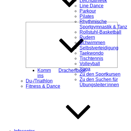
Leichtathletik
Line Dance
Parkour
Pilates
Rhythmische
Unterme
Sportgymnastik & Tanz
öffnen
Rollstuhl-Basketball
Rudern
Schwimmen
Selbstverteidigung
Taekwondo
Tischtennis
Volleyball
Yoga
Komm
Drachenboot
Zu den Sportkursen
ins
Zu den Suchen für
Du-/Triathlon
Übungsleiter:innen
Fitness & Dance