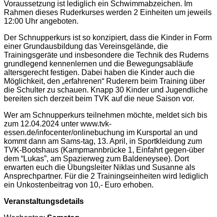
Voraussetzung ist lediglich ein Schwimmabzeichen. Im
Rahmen dieses Ruderkurses werden 2 Einheiten um jeweils
12:00 Uhr angeboten.
Der Schnupperkurs ist so konzipiert, dass die Kinder in Form
einer Grundausbildung das Vereinsgelände, die
Trainingsgeräte und insbesondere die Technik des Ruderns
grundlegend kennenlernen und die Bewegungsabläufe
altersgerecht festigen. Dabei haben die Kinder auch die
Möglichkeit, den „erfahrenen“ Ruderern beim Training über
die Schulter zu schauen. Knapp 30 Kinder und Jugendliche
bereiten sich derzeit beim TVK auf die neue Saison vor.
Wer am Schnupperkurs teilnehmen möchte, meldet sich bis
zum 12.04.2024 unter www.tvk-
essen.de/infocenter/onlinebuchung im Kursportal an und
kommt dann am Sams-tag, 13. April, in Sportkleidung zum
TVK-Bootshaus (Kampmannbrücke 1, Einfahrt gegen-über
dem “Lukas”, am Spazierweg zum Baldeneysee). Dort
erwarten euch die Übungsleiter Niklas und Susanne als
Ansprechpartner. Für die 2 Trainingseinheiten wird lediglich
ein Unkostenbeitrag von 10,- Euro erhoben.
Veranstaltungsdetails