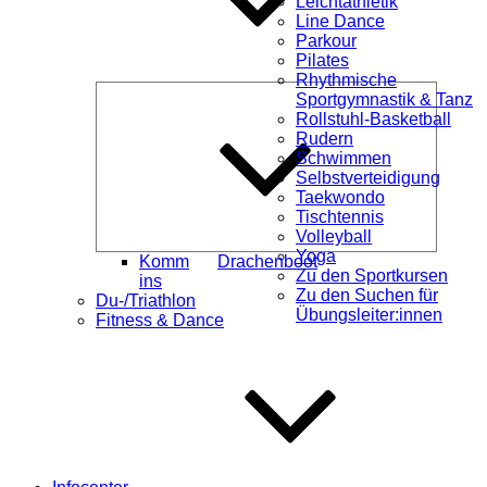
Leichtathletik
Line Dance
Parkour
Pilates
Rhythmische
Unterme
Sportgymnastik & Tanz
öffnen
Rollstuhl-Basketball
Rudern
Schwimmen
Selbstverteidigung
Taekwondo
Tischtennis
Volleyball
Yoga
Komm
Drachenboot
Zu den Sportkursen
ins
Zu den Suchen für
Du-/Triathlon
Übungsleiter:innen
Fitness & Dance