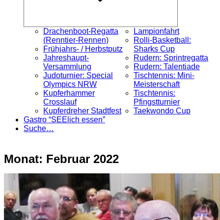
Drachenboot-Regatta
Lampionfahrt
(Renntier-Rennen)
Rolli-Basketball:
Frühjahrs- / Herbstputz
Sharks Cup
Jahreshaupt-
Rudern: Sprintregatta
Versammlung
Rudern: Talentiade
Judoturnier: Special
Tischtennis: Mini-
Olympics NRW
Meisterschaft
Kupferhammer
Tischtennis:
Crosslauf
Pfingstturnier
Kupferdreher Stadtfest
Taekwondo Cup
Gastro “SEElich essen”
Suche…
Monat:
Februar 2022