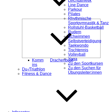
Leichtathletik
Line Dance
Parkour
Pilates
Rhythmische
Unterme
Sportgymnastik & Tanz
öffnen
Rollstuhl-Basketball
Rudern
Schwimmen
Selbstverteidigung
Taekwondo
Tischtennis
Volleyball
Yoga
Komm
Drachenboot
Zu den Sportkursen
ins
Zu den Suchen für
Du-/Triathlon
Übungsleiter:innen
Fitness & Dance