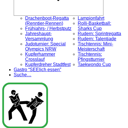
Drachenboot-Regatta
Lampionfahrt
(Renntier-Rennen)
Rolli-Basketball:
Frühjahrs- / Herbstputz
Sharks Cup
Jahreshaupt-
Rudern: Sprintregatta
Versammlung
Rudern: Talentiade
Judoturnier: Special
Tischtennis: Mini-
Olympics NRW
Meisterschaft
Kupferhammer
Tischtennis:
Crosslauf
Pfingstturnier
Kupferdreher Stadtfest
Taekwondo Cup
Gastro “SEElich essen”
Suche…