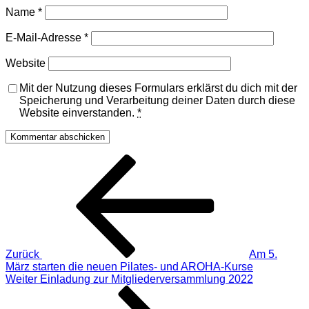
Name
*
E-Mail-Adresse
*
Website
Mit der Nutzung dieses Formulars erklärst du dich mit der
Speicherung und Verarbeitung deiner Daten durch diese
Website einverstanden.
*
Beitragsnavigation
Vorheriger
Beitrag
Zurück
Am 5.
März starten die neuen Pilates- und AROHA-Kurse
Nächster
Weiter
Einladung zur Mitgliederversammlung 2022
Beitrag