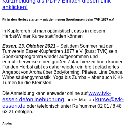
Kurzmeldung als PDF? Einfach diesen Link
anklicken!
Fit in den Herbst starten – mit den neuen Sportkursen beim TVK 1877 e.V.
In Kupferdreh ist man optimistisch, dass in diesem
Herbst/Winter Kurse stattfinden können
Essen, 13. Oktober 2021
– Seit dem Sommer hat der
Turnverein Essen-Kupferdreh 1877 e.V. [kurz: TVK] sein
Sportkursprogramm wieder aufgenommen und
erfreulicherweise einen großen Zulauf verzeichnen können.
Für den Herbst gibt es daher wieder ein breit gefächertes
Angebot von Aroha über Bodyforming, Pilates, Line Dance,
Wirbelsäulengymnastik, Yoga bis Zumba – aber auch KiKi-
Turnen für die Kleinsten.
www.tvk-
Die Anmeldung kann entweder online auf
essen.de/onlinebuchung
kurse@tvk-
, per E-Mail an
essen.de
oder telefonisch unter Rufnummer 02 01 / 8 48
62 21 erfolgen.
Aroha