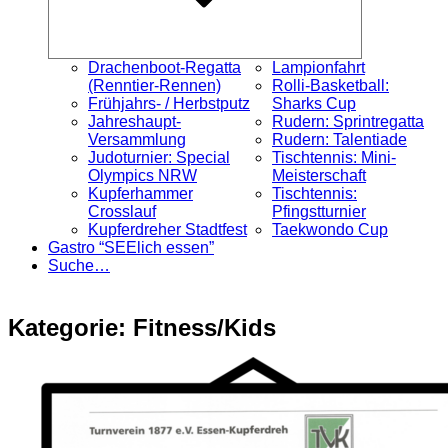
Drachenboot-Regatta
Lampionfahrt
(Renntier-Rennen)
Rolli-Basketball:
Frühjahrs- / Herbstputz
Sharks Cup
Jahreshaupt-
Rudern: Sprintregatta
Versammlung
Rudern: Talentiade
Judoturnier: Special
Tischtennis: Mini-
Olympics NRW
Meisterschaft
Kupferhammer
Tischtennis:
Crosslauf
Pfingstturnier
Kupferdreher Stadtfest
Taekwondo Cup
Gastro “SEElich essen”
Suche…
Kategorie:
Fitness/Kids