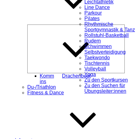
Leichtathletik
Line Dance
Parkour
Pilates
Rhythmische
Unterme
Sportgymnastik & Tanz
öffnen
Rollstuhl-Basketball
Rudern
Schwimmen
Selbstverteidigung
Taekwondo
Tischtennis
Volleyball
Yoga
Komm
Drachenboot
Zu den Sportkursen
ins
Zu den Suchen für
Du-/Triathlon
Übungsleiter:innen
Fitness & Dance