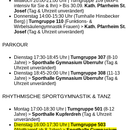
Mittwoch 20:00-21:00 Uhr | Turngruppe 109 (MixFit
intensiv für Sie & Ihn) > Bis 30.09.
Kath. Pfarrheim St.
Josef
(Tag & Uhrzeit unverändert)
Donnerstag 14:00-15:30 Uhr (Turnhalle Hinsbecker
Berg) |
Turngruppe 110
(Funktions- &
Wirbelsäulengymnastik Frauen) >
Kath. Pfarrheim St.
Josef
(Tag & Uhrzeit unverändert)
PARKOUR
Dienstag 17:30-18:45 Uhr |
Turngruppe 307
(8-10
Jahre) >
Sporthalle Gymnasium Überruhr
(Tag &
Uhrzeit unverändert)
Dienstag 18:45-20:00 Uhr |
Turngruppe 308
(11-13
Jahre) >
Sporthalle Gymnasium Überruhr
(Tag &
Uhrzeit unverändert)
RHYTHMISCHE SPORTGYMNASTIK & TANZ
Montag 17:00-18:30 Uhr |
Turngruppe 501
(8-12
Jahre) >
Sporthalle Kupferdreh
(Tag & Uhrzeit
unverändert)
Dienstag 16:00-17:30 Uhr |
Turngruppe 503
(Wettkampf ab 8 Jahre) >
Sporthalle Gymnasium