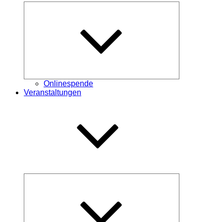
Untermenü
öffnen
Onlinespende
Veranstaltungen
Untermenü
öffnen