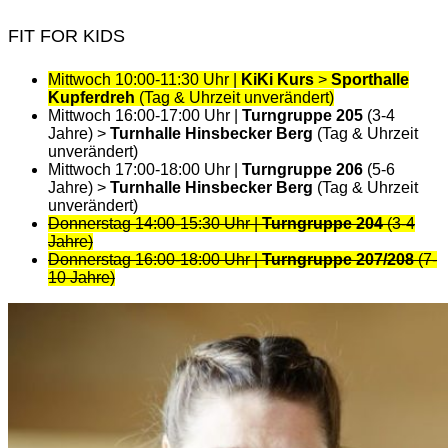
FIT FOR KIDS
Mittwoch 10:00-11:30 Uhr |
KiKi Kurs
>
Sporthalle
Kupferdreh
(Tag & Uhrzeit unverändert)
Mittwoch 16:00-17:00 Uhr |
Turngruppe 205
(3-4
Jahre) >
Turnhalle Hinsbecker Berg
(Tag & Uhrzeit
unverändert)
Mittwoch 17:00-18:00 Uhr |
Turngruppe 206
(5-6
Jahre) >
Turnhalle Hinsbecker Berg
(Tag & Uhrzeit
unverändert)
Donnerstag 14:00-15:30 Uhr |
Turngruppe 204
(3-4
Jahre)
Donnerstag 16:00-18:00 Uhr |
Turngruppe 207/208
(7-
10 Jahre)