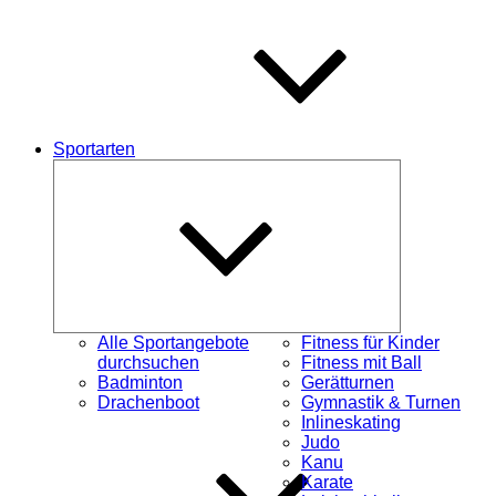
Sportarten
Untermenü
öffnen
Alle Sportangebote
Fitness für Kinder
durchsuchen
Fitness mit Ball
Badminton
Gerätturnen
Drachenboot
Gymnastik & Turnen
Inlineskating
Judo
Kanu
Karate