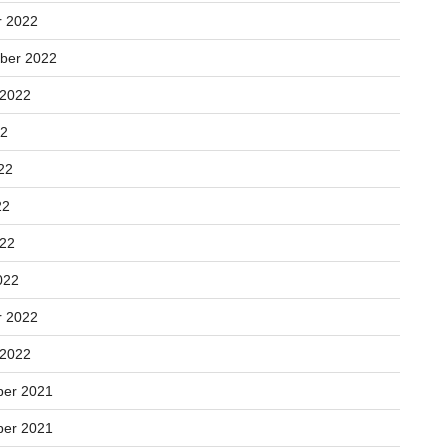
r 2022
ber 2022
 2022
22
22
22
022
022
r 2022
 2022
er 2021
er 2021