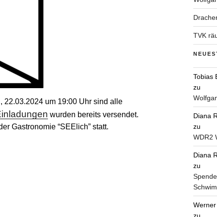
Drachen
TVK räu
NEUES
Tobias
zu
Wolfgan
, 22.03.2024 um 19:00 Uhr sind alle
 Einladungen
wurden bereits versendet.
Diana R
er Gastronomie “SEElich” statt.
zu
WDR2 W
Diana R
zu
Spende
Schwim
Werner
zu