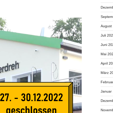
Dezemb
Septem
August
Juli 20
Juni 20
Mai 20
April 2
März 2
Februa
Januar
Dezemb
Novemb