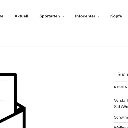
me
Aktuell
Sportarten
Infocenter
Köpfe
Suche
nach:
NEUES
Verstär
Std./W
Schwimm
Wolfgan