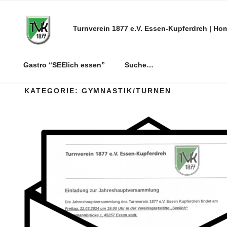
Zum
Inhalt
Turnverein 1877 e.V. Essen-Kupferdreh | Ho
springen
Gastro “SEElich essen”
Suche…
KATEGORIE:
GYMNASTIK/TURNEN