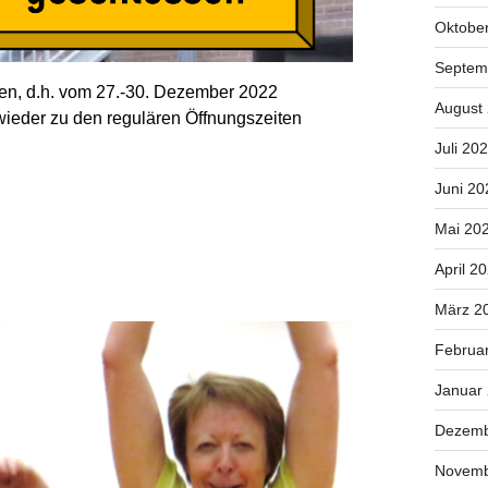
Oktobe
Septem
ten, d.h. vom 27.-30. Dezember 2022
August
wieder zu den regulären Öffnungszeiten
Juli 20
Juni 20
Mai 20
April 2
März 2
Februa
Januar
Dezemb
Novemb