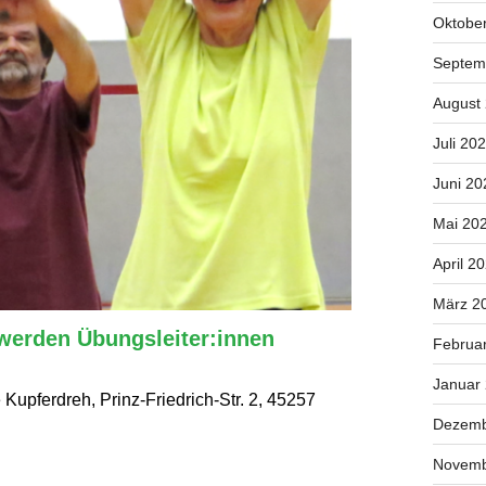
Oktobe
Septem
August
Juli 20
Juni 20
Mai 20
April 2
März 2
werden Übungsleiter:innen
Februa
Januar
 Kupferdreh, Prinz-Friedrich-Str. 2, 45257
Dezemb
Novemb