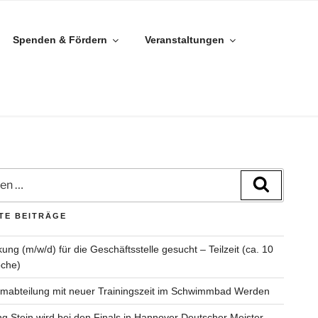
Spenden & Fördern
Veranstaltungen
n
Suchen
TE BEITRÄGE
kung (m/w/d) für die Geschäftsstelle gesucht – Teilzeit (ca. 10
oche)
abteilung mit neuer Trainingszeit im Schwimmbad Werden
g Stein wird bei den Finals in Hannover Deutscher Meister