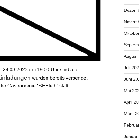
Dezemb
Novemb
Oktobe
Septem
August
Juli 20
, 24.03.2023 um 19:00 Uhr sind alle
 Einladungen
wurden bereits versendet.
Juni 20
er Gastronomie “SEElich” statt.
Mai 20
April 2
März 2
Februa
Januar