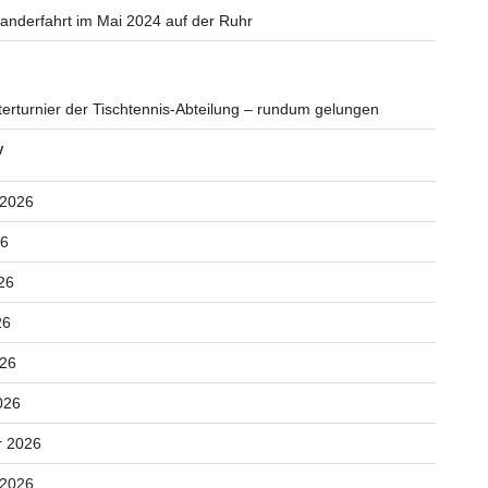
nderfahrt im Mai 2024 auf der Ruhr
erturnier der Tischtennis-Abteilung – rundum gelungen
V
 2026
26
26
26
026
026
r 2026
 2026