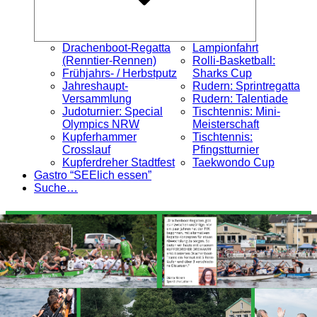
Drachenboot-Regatta
Lampionfahrt
(Renntier-Rennen)
Rolli-Basketball:
Frühjahrs- / Herbstputz
Sharks Cup
Jahreshaupt-
Rudern: Sprintregatta
Versammlung
Rudern: Talentiade
Judoturnier: Special
Tischtennis: Mini-
Olympics NRW
Meisterschaft
Kupferhammer
Tischtennis:
Crosslauf
Pfingstturnier
Kupferdreher Stadtfest
Taekwondo Cup
Gastro “SEElich essen”
Suche…