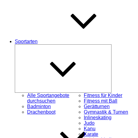
Sportarten
Untermenü
öffnen
Alle Sportangebote
Fitness für Kinder
durchsuchen
Fitness mit Ball
Badminton
Gerätturnen
Drachenboot
Gymnastik & Turnen
Inlineskating
Judo
Kanu
Karate