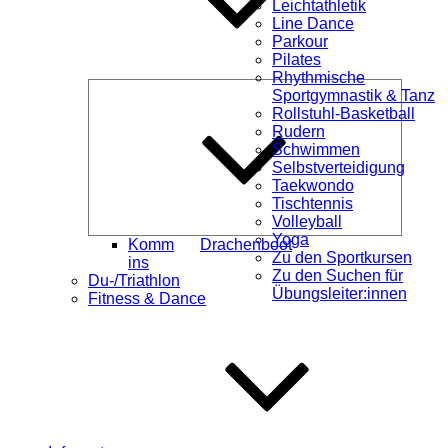
Leichtathletik
Line Dance
Parkour
Pilates
Rhythmische
Unterme
Sportgymnastik & Tanz
öffnen
Rollstuhl-Basketball
Rudern
Schwimmen
Selbstverteidigung
Taekwondo
Tischtennis
Volleyball
Yoga
Komm
Drachenboot
Zu den Sportkursen
ins
Zu den Suchen für
Du-/Triathlon
Übungsleiter:innen
Fitness & Dance