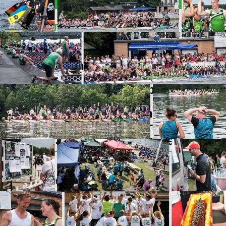
Nächster Termin
Kupferdreher "Renntier-Rennen"
Samstag, 28. November 2026
11:30 Uhr Team Captains Meeting
12:30 Uhr Start
ca. 14:30/15:00 Uhr Siegerehrung
Parkplatz gesperrt ab:
Freitag, 27. November 2026, 17:00 Uhr
Wichtig