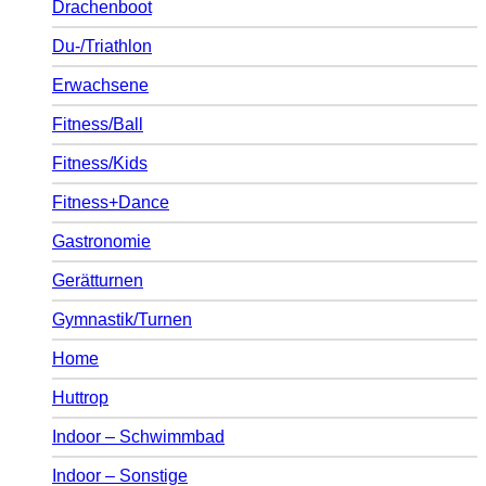
Drachenboot
Du-/Triathlon
Erwachsene
Fitness/Ball
Fitness/Kids
Fitness+Dance
Gastronomie
Gerätturnen
Gymnastik/Turnen
Home
Huttrop
Indoor – Schwimmbad
Indoor – Sonstige