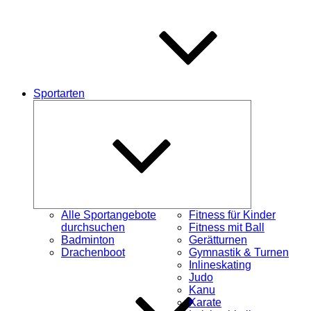
Sportarten
Untermenü
öffnen
Alle Sportangebote
Fitness für Kinder
durchsuchen
Fitness mit Ball
Badminton
Gerätturnen
Drachenboot
Gymnastik & Turnen
Inlineskating
Judo
Kanu
Karate