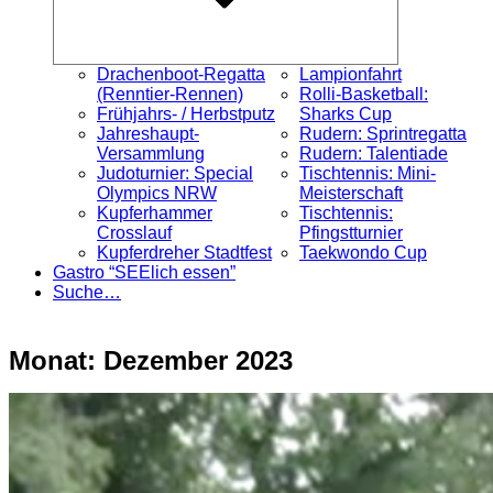
Drachenboot-Regatta
Lampionfahrt
(Renntier-Rennen)
Rolli-Basketball:
Frühjahrs- / Herbstputz
Sharks Cup
Jahreshaupt-
Rudern: Sprintregatta
Versammlung
Rudern: Talentiade
Judoturnier: Special
Tischtennis: Mini-
Olympics NRW
Meisterschaft
Kupferhammer
Tischtennis:
Crosslauf
Pfingstturnier
Kupferdreher Stadtfest
Taekwondo Cup
Gastro “SEElich essen”
Suche…
Monat:
Dezember 2023