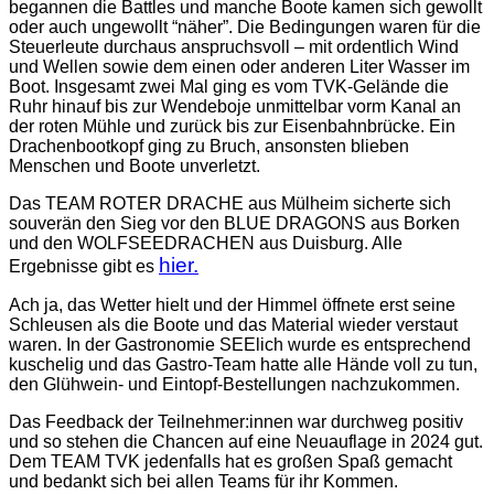
begannen die Battles und manche Boote kamen sich gewollt
oder auch ungewollt “näher”. Die Bedingungen waren für die
Steuerleute durchaus anspruchsvoll – mit ordentlich Wind
und Wellen sowie dem einen oder anderen Liter Wasser im
Boot. Insgesamt zwei Mal ging es vom TVK-Gelände die
Ruhr hinauf bis zur Wendeboje unmittelbar vorm Kanal an
der roten Mühle und zurück bis zur Eisenbahnbrücke. Ein
Drachenbootkopf ging zu Bruch, ansonsten blieben
Menschen und Boote unverletzt.
Das TEAM ROTER DRACHE aus Mülheim sicherte sich
souverän den Sieg vor den BLUE DRAGONS aus Borken
und den WOLFSEEDRACHEN aus Duisburg. Alle
hier.
Ergebnisse gibt es
Ach ja, das Wetter hielt und der Himmel öffnete erst seine
Schleusen als die Boote und das Material wieder verstaut
waren. In der Gastronomie SEElich wurde es entsprechend
kuschelig und das Gastro-Team hatte alle Hände voll zu tun,
den Glühwein- und Eintopf-Bestellungen nachzukommen.
Das Feedback der Teilnehmer:innen war durchweg positiv
und so stehen die Chancen auf eine Neuauflage in 2024 gut.
Dem TEAM TVK jedenfalls hat es großen Spaß gemacht
und bedankt sich bei allen Teams für ihr Kommen.