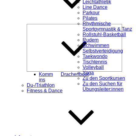
Leichtathletik
Line Dance
Parkour
Pilates
Rhythmische
Unterme
Sportgymnastik & Tanz
öffnen
Rollstuhl-Basketball
Rudern
Schwimmen
Selbstverteidigung
Taekwondo
Tischtennis
Volleyball
Yoga
Komm
Drachenboot
Zu den Sportkursen
ins
Zu den Suchen für
Du-/Triathlon
Übungsleiter:innen
Fitness & Dance