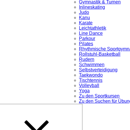
Gymnastik & Turnen
Inlineskating
Judo
Kanu
Karate
Leichtathletik
Line Dance
Parkour
nü
Pilates
Rhythmische Sportgymna
Rollstuhl-Basketball
Rudern
Schwimmen
Selbstverteidigung
Taekwondo
Tischtennis
Volleyball
Yoga
Zu den Sportkursen
Zu den Suchen für Übung
Untermenü
öffnen