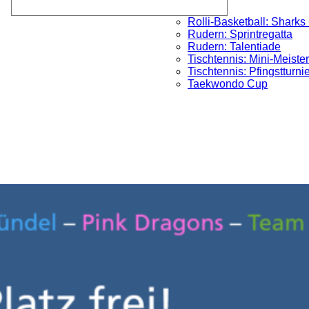
Rolli-Basketball: Sharks
Rudern: Sprintregatta
Rudern: Talentiade
Tischtennis: Mini-Meister
Tischtennis: Pfingstturni
Taekwondo Cup