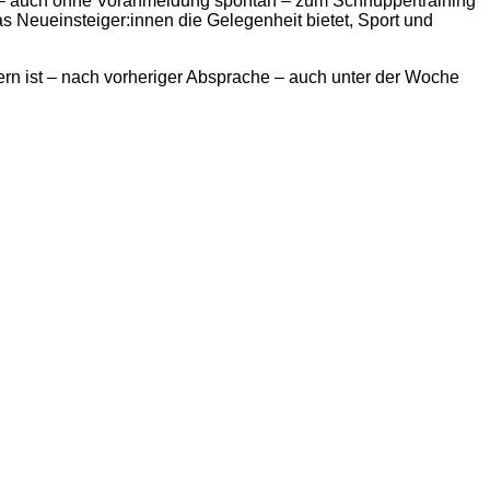
en – auch ohne Voranmeldung spontan – zum Schnuppertraining
 Neueinsteiger:innen die Gelegenheit bietet, Sport und
ern ist – nach vorheriger Absprache – auch unter der Woche