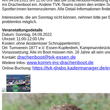
Am 04.09.2022 um 11:00 Uhr lädt die Drachenboot-Abteilung 
ins Drachenboot ein. Andere TVK-Teams nutzen den ersten Son
Sportler:innen kennenzulernen. Alle Detail-Informationen fi
Interessierte, die am Sonntag nicht können, nehmen bitte pe
problemlos möglich.
Veranstaltungsdetails
Datum: Sonntag, 04.09.2022
Uhrzeit: 11:00-12:00 Uhr
Kosten: ohne (kostenloser Schnuppertermin)
Ort: Turnverein 1877 e.V. Essen-Kupferdreh, Kampmannbrück
Voraussetzung: Alle im Boot müssen min. 16 Jahre alt sein 
drachenboot@tvk-essen.de
Kontakt:
www.komm-ins-drachenboot.de
Weitere Infos:
https://tvk-drabo.kadermanager.de/
Online-Buchung: