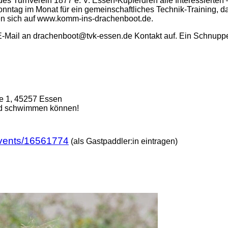
des Turnverein 1877 e. V. Essen-Kupferdreh alle Interessiert
ntag im Monat für ein gemeinschaftliches Technik-Training, das
nden sich auf www.komm-ins-drachenboot.de.
r E-Mail an drachenboot@tvk-essen.de Kontakt auf. Ein Schnupp
e 1, 45257 Essen
und schwimmen können!
events/16561774
(als Gastpaddler:in eintragen)