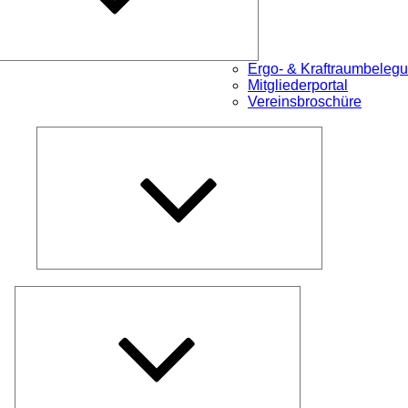
Ergo- & Kraftraumbeleg
Mitgliederportal
Vereinsbroschüre
Untermenü
öffnen
Untermenü
öffnen