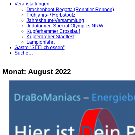
Veranstaltungen
Drachenboot-Regatta (Renntier-Rennen)
Frühjahrs- / Herbstputz
Jahreshaupt-Versammlung
Judoturnier: Special Olympics NRW
Kupferhammer Crosslauf
Kupferdreher Stadtfest
Lampionfahrt
Gastro “SEElich essen”
Suche…
Monat:
August 2022