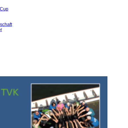
 Cup
schaft
er