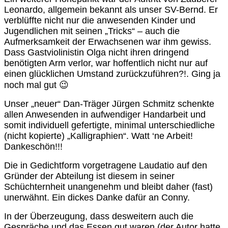
Leonardo, allgemein bekannt als unser SV-Bernd. Er
verblüffte nicht nur die anwesenden Kinder und
Jugendlichen mit seinen „Tricks“ – auch die
Aufmerksamkeit der Erwachsenen war ihm gewiss.
Dass Gastviolinistin Olga nicht ihren dringend
benötigten Arm verlor, war hoffentlich nicht nur auf
einen glücklichen Umstand zurückzuführen?!. Ging ja
noch mal gut 😉
Unser „neuer“ Dan-Träger Jürgen Schmitz schenkte
allen Anwesenden in aufwendiger Handarbeit und
somit individuell gefertigte, minimal unterschiedliche
(nicht kopierte) „Kalligraphien“. Watt ‘ne Arbeit!
Dankeschön!!!
Die in Gedichtform vorgetragene Laudatio auf den
Gründer der Abteilung ist diesem in seiner
Schüchternheit unangenehm und bleibt daher (fast)
unerwähnt. Ein dickes Danke dafür an Conny.
In der Überzeugung, dass desweitern auch die
Gespräche und das Essen gut waren (der Autor hatte