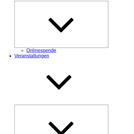
Untermenü
öffnen
Onlinespende
Veranstaltungen
Untermenü
öffnen