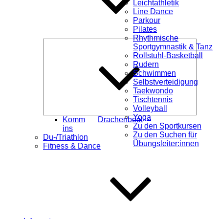
Leichtathletik
Line Dance
Parkour
Pilates
Rhythmische
Unterme
Sportgymnastik & Tanz
öffnen
Rollstuhl-Basketball
Rudern
Schwimmen
Selbstverteidigung
Taekwondo
Tischtennis
Volleyball
Yoga
Komm
Drachenboot
Zu den Sportkursen
ins
Zu den Suchen für
Du-/Triathlon
Übungsleiter:innen
Fitness & Dance