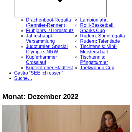
Drachenboot-Regatta
Lampionfahrt
(Renntier-Rennen)
Rolli-Basketball:
Frühjahrs- / Herbstputz
Sharks Cup
Jahreshaupt-
Rudern: Sprintregatta
Versammlung
Rudern: Talentiade
Judoturnier: Special
Tischtennis: Mini-
Olympics NRW
Meisterschaft
Kupferhammer
Tischtennis:
Crosslauf
Pfingstturnier
Kupferdreher Stadtfest
Taekwondo Cup
Gastro “SEElich essen”
Suche…
Monat:
Dezember 2022