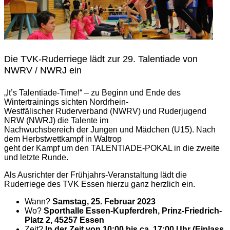
Die TVK-Ruderriege lädt zur 29. Talentiade von
NWRV / NWRJ ein
„It’s Talentiade-Time!“ – zu Beginn und Ende des
Wintertrainings sichten Nordrhein-
Westfälischer Ruderverband (NWRV) und Ruderjugend
NRW (NWRJ) die Talente im
Nachwuchsbereich der Jungen und Mädchen (U15). Nach
dem Herbstwettkampf in Waltrop
geht der Kampf um den TALENTIADE-POKAL in die zweite
und letzte Runde.
Als Ausrichter der Frühjahrs-Veranstaltung lädt die
Ruderriege des TVK Essen hierzu ganz herzlich ein.
Wann?
Samstag, 25. Februar 2023
Wo?
Sporthalle Essen-Kupferdreh,
Prinz-Friedrich-
Platz 2, 45257 Essen
Zeit?
In der Zeit von 10:00 bis ca. 17:00 Uhr (Einlass