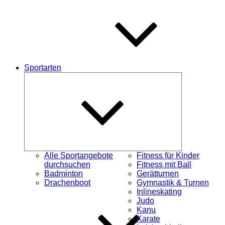
Sportarten
Untermenü
öffnen
Alle Sportangebote
Fitness für Kinder
durchsuchen
Fitness mit Ball
Badminton
Gerätturnen
Drachenboot
Gymnastik & Turnen
Inlineskating
Judo
Kanu
Karate