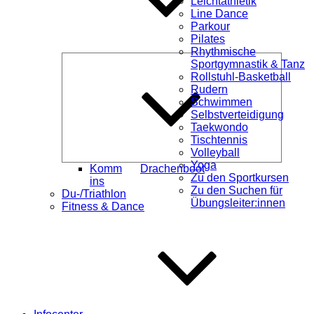
Leichtathletik
Line Dance
Parkour
Pilates
Rhythmische
Unterme
Sportgymnastik & Tanz
öffnen
Rollstuhl-Basketball
Rudern
Schwimmen
Selbstverteidigung
Taekwondo
Tischtennis
Volleyball
Yoga
Komm
Drachenboot
Zu den Sportkursen
ins
Zu den Suchen für
Du-/Triathlon
Übungsleiter:innen
Fitness & Dance