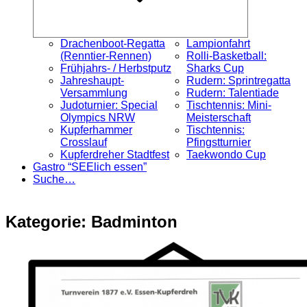
Drachenboot-Regatta
Lampionfahrt
(Renntier-Rennen)
Rolli-Basketball:
Frühjahrs- / Herbstputz
Sharks Cup
Jahreshaupt-
Rudern: Sprintregatta
Versammlung
Rudern: Talentiade
Judoturnier: Special
Tischtennis: Mini-
Olympics NRW
Meisterschaft
Kupferhammer
Tischtennis:
Crosslauf
Pfingstturnier
Kupferdreher Stadtfest
Taekwondo Cup
Gastro “SEElich essen”
Suche…
Kategorie:
Badminton