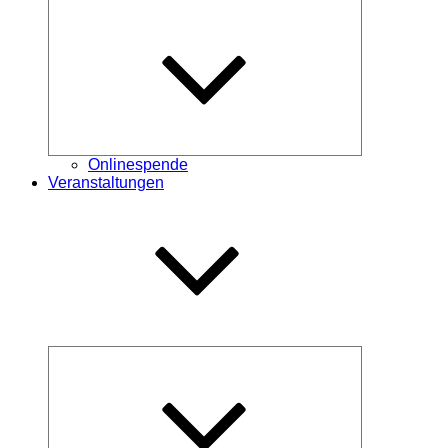
Untermenü
öffnen
Onlinespende
Veranstaltungen
Untermenü
öffnen