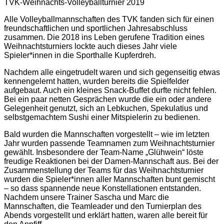
TVK-Weihnachts-Volleyballturnier 2019
Alle Volleyballmannschaften des TVK fanden sich für einen
freundschaftlichen und sportlichen Jahresabschluss
zusammen. Die 2018 ins Leben gerufene Tradition eines
Weihnachtsturniers lockte auch dieses Jahr viele
Spieler*innen in die Sporthalle Kupferdreh.
Nachdem alle eingetrudelt waren und sich gegenseitig etwas
kennengelernt hatten, wurden bereits die Spielfelder
aufgebaut. Auch ein kleines Snack-Buffet durfte nicht fehlen.
Bei ein paar netten Gesprächen wurde die ein oder andere
Gelegenheit genutzt, sich an Lebkuchen, Spekulatius und
selbstgemachtem Sushi einer Mitspielerin zu bedienen.
Bald wurden die Mannschaften vorgestellt – wie im letzten
Jahr wurden passende Teamnamen zum Weihnachtsturnier
gewählt. Insbesondere der Team-Name „Glühwein“ löste
freudige Reaktionen bei der Damen-Mannschaft aus. Bei der
Zusammenstellung der Teams für das Weihnachtsturnier
wurden die Spieler*innen aller Mannschaften bunt gemischt
– so dass spannende neue Konstellationen entstanden.
Nachdem unsere Trainer Sascha und Marc die
Mannschaften, die Teamleader und den Turnierplan des
Abends vorgestellt und erklärt hatten, waren alle bereit für