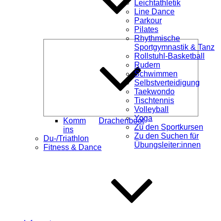
Leichtathletik
Line Dance
Parkour
Pilates
Rhythmische
Unterme
Sportgymnastik & Tanz
öffnen
Rollstuhl-Basketball
Rudern
Schwimmen
Selbstverteidigung
Taekwondo
Tischtennis
Volleyball
Yoga
Komm
Drachenboot
Zu den Sportkursen
ins
Zu den Suchen für
Du-/Triathlon
Übungsleiter:innen
Fitness & Dance