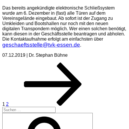
Das bereits angekündigte elektronische Schließsystem
wurde am 6. Dezember in (fast) alle Türen auf dem
Vereinsgelände eingebaut. Ab sofort ist der Zugang zu
Umkleiden und Bootshallen nur noch mit den neuen
digitalen Transpondern möglich. Wer einen solchen benötigt,
kann diesen in der Geschäftsstelle beantragen und abholen.
Die Kontaktaufnahme erfolgt am einfachsten über
geschaeftsstelle@tvk-essen.de
.
07.12.2019 | Dr. Stephan Bühne
Seitennummerierung
Seite
Seite
Nächste
Seite
der
Beiträge
1
2
Suchen
nach:
Suchen