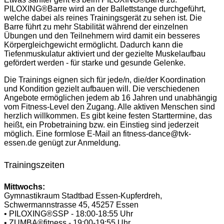
PILOXING®Barre wird an der Ballettstange durchgeführt,
welche dabei als reines Trainingsgerät zu sehen ist. Die
Barre führt zu mehr Stabilität während der einzelnen
Übungen und den Teilnehmern wird damit ein besseres
Körpergleichgewicht ermöglicht. Dadurch kann die
Tiefenmuskulatur aktiviert und der gezielte Muskelaufbau
gefördert werden - für starke und gesunde Gelenke.
Die Trainings eignen sich für jede/n, die/der Koordination
und Kondition gezielt aufbauen will. Die verschiedenen
Angebote ermöglichen jedem ab 16 Jahren und unabhängig
vom Fitness-Level den Zugang. Alle aktiven Menschen sind
herzlich willkommen. Es gibt keine festen Starttermine, das
heißt, ein Probetraining bzw. ein Einstieg sind jederzeit
möglich. Eine formlose E-Mail an fitness-dance@tvk-
essen.de genügt zur Anmeldung.
Trainingszeiten
Mittwochs:
Gymnastikraum Stadtbad Essen-Kupferdreh,
Schwermannstrasse 45, 45257 Essen
• PILOXING®SSP - 18:00-18:55 Uhr
• ZUMBA®fitness - 19:00-19:55 Uhr