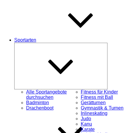
Sportarten
Untermenü
öffnen
Alle Sportangebote
Fitness für Kinder
durchsuchen
Fitness mit Ball
Badminton
Gerätturnen
Drachenboot
Gymnastik & Turnen
Inlineskating
Judo
Kanu
Karate