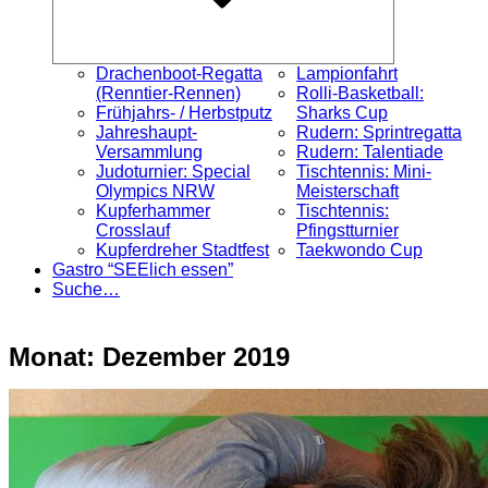
Drachenboot-Regatta
Lampionfahrt
(Renntier-Rennen)
Rolli-Basketball:
Frühjahrs- / Herbstputz
Sharks Cup
Jahreshaupt-
Rudern: Sprintregatta
Versammlung
Rudern: Talentiade
Judoturnier: Special
Tischtennis: Mini-
Olympics NRW
Meisterschaft
Kupferhammer
Tischtennis:
Crosslauf
Pfingstturnier
Kupferdreher Stadtfest
Taekwondo Cup
Gastro “SEElich essen”
Suche…
Monat:
Dezember 2019