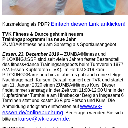
Einfach diesen Link anklicken!
Kurzmeldung als PDF?
TVK Fitness & Dance geht mit neuem
Trainingsprogramm ins neue Jahr
ZUMBA® fitness neu am Samstag als Sportkursangebot
Essen, 23. Dezember 2019
– ZUMBA®fitness und
PILOXING®SSP sind seit vielen Jahren fester Bestandteil
des fitness+dance Trainingsangebots beim Turnverein 1877
e.V. Essen-Kupferdreh (TVK). Im Herbst 2019 kam
PILOXING®Barre neu hinzu, aber es gab auch eine stetige
Nachfrage nach Kursen. Darauf reagiert der TVK und startet
am 11. Januar 2020 einen ZUMBA®fitness Kurs. Dieser
findet immer samstags in der Zeit von 11:00-12:00 Uhr in der
Kupferdreher Turnhalle am Hinsbecker Berg an insgesamt 6
Terminen statt und kostet 36 € pro Person und Kurs. Die
www.tvk-
Anmeldung erfolgt am einfachsten auf
essen.de/onlinebuchung
. Bei Fragen wenden Sie sich
kurse@tvk-essen.de
bitte an
.