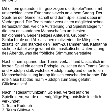
den Anpfiff.
Mit einem gesunden Ehrgeiz zogen die Spieler*innen mit
unterschiedlichen Erfahrungslevels an einem Strang. Der
Spaß an der Gemeinschaft und dem Spiel stand dabei im
Vordergrund. Die Teamleader versuchten möglichst schnell
herauszufinden, welche Aufstellung und Spielstrategie für
die neu entstandenen Mannschaften am besten
funktionieren. Gegenseitiges Anfeuern, Gruppen-
Schlachtrufe und Abklatschen motivierten die Mitspieler
zusätzlich und stärkten den Team-Zusammenhalt. Katharina
sicherte dabei wie gewohnt die musikalische Untermalung
des Abends, was die fröhliche Stimmung verstärkte.
Nach einem spannenden Turnierverlauf fand tatsächlich im
letzten Spiel ein echtes Endspiel zwischen den Teams Santa
und Rudolph statt, welches Rudolph aufgrund einer tollen
Mannschaftsleistung knapp für sich entscheiden konnte. Die
rote Nase hat das Team Rudolph zum Sieg geführt!
Glückwunsch!
Nach insgesamt fünfzehn Spielen, verteilt auf drei
Spielfeldern, wurde die endgültige Ergebnisliste feierlich
verkündet:
1. Team Rudolph
2. Team Glühwein