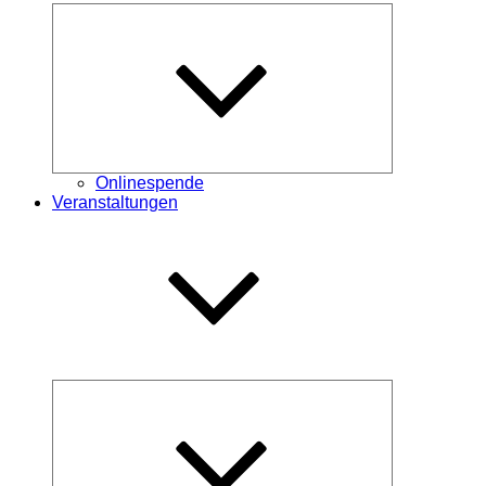
Untermenü
öffnen
Onlinespende
Veranstaltungen
Untermenü
öffnen