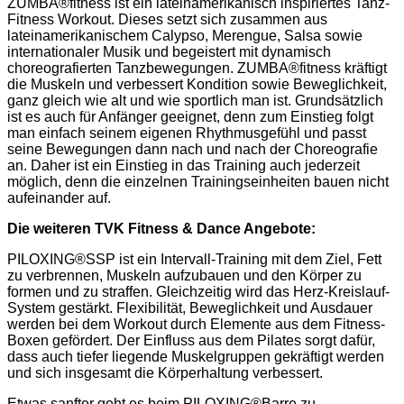
ZUMBA®fitness ist ein lateinamerikanisch inspiriertes Tanz-
Fitness Workout. Dieses setzt sich zusammen aus
lateinamerikanischem Calypso, Merengue, Salsa sowie
internationaler Musik und begeistert mit dynamisch
choreografierten Tanzbewegungen. ZUMBA®fitness kräftigt
die Muskeln und verbessert Kondition sowie Beweglichkeit,
ganz gleich wie alt und wie sportlich man ist. Grundsätzlich
ist es auch für Anfänger geeignet, denn zum Einstieg folgt
man einfach seinem eigenen Rhythmusgefühl und passt
seine Bewegungen dann nach und nach der Choreografie
an. Daher ist ein Einstieg in das Training auch jederzeit
möglich, denn die einzelnen Trainingseinheiten bauen nicht
aufeinander auf.
Die weiteren TVK Fitness & Dance Angebote:
PILOXING®SSP ist ein Intervall-Training mit dem Ziel, Fett
zu verbrennen, Muskeln aufzubauen und den Körper zu
formen und zu straffen. Gleichzeitig wird das Herz-Kreislauf-
System gestärkt. Flexibilität, Beweglichkeit und Ausdauer
werden bei dem Workout durch Elemente aus dem Fitness-
Boxen gefördert. Der Einfluss aus dem Pilates sorgt dafür,
dass auch tiefer liegende Muskelgruppen gekräftigt werden
und sich insgesamt die Körperhaltung verbessert.
Etwas sanfter geht es beim PILOXING®Barre zu.