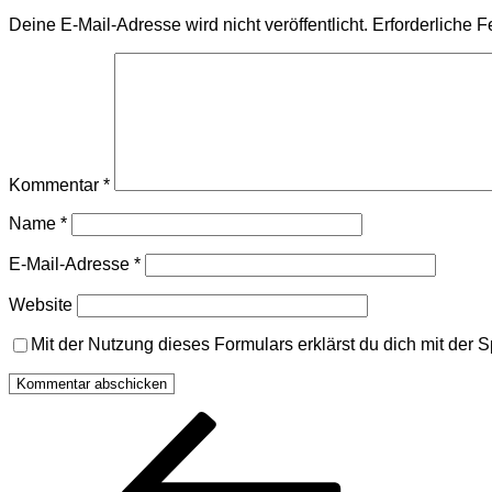
Deine E-Mail-Adresse wird nicht veröffentlicht.
Erforderliche F
Kommentar
*
Name
*
E-Mail-Adresse
*
Website
Mit der Nutzung dieses Formulars erklärst du dich mit der
Beitragsnavigation
Vorheriger
Beitrag