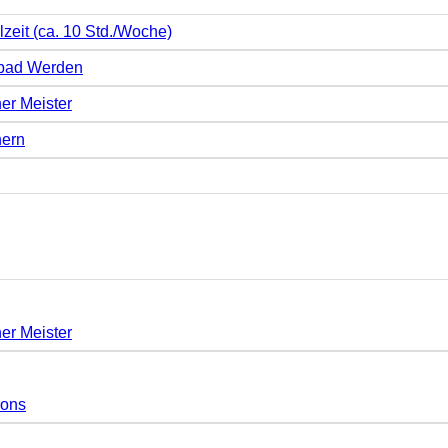
lzeit (ca. 10 Std./Woche)
mbad Werden
er Meister
hern
er Meister
gons