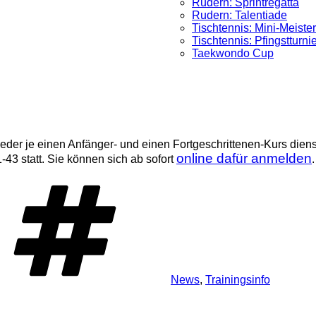
Rudern: Sprintregatta
Rudern: Talentiade
Tischtennis: Mini-Meister
Tischtennis: Pfingstturni
Taekwondo Cup
ieder je einen Anfänger- und einen Fortgeschrittenen-Kurs dien
online dafür anmelden
43 statt. Sie können sich ab sofort
.
Schlagwörter
News
,
Trainingsinfo