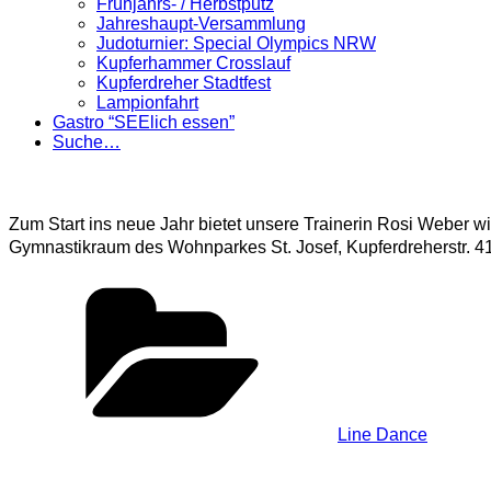
Frühjahrs- / Herbstputz
Jahreshaupt-Versammlung
Judoturnier: Special Olympics NRW
Kupferhammer Crosslauf
Kupferdreher Stadtfest
Lampionfahrt
Gastro “SEElich essen”
Suche…
Zum Start ins neue Jahr bietet unsere Trainerin Rosi Weber w
Gymnastikraum des Wohnparkes St. Josef, Kupferdreherstr. 41-
Kategorien
Line Dance
Schreibe einen Kommentar