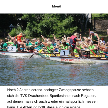
Zum
Menü
Inhalt
springen
Nach 2 Jahren corona-bedingter Zwangspause sehnen
sich die TVK Drachenboot-Sportler:innen nach Regatten,
auf denen man sich auch wieder einmal sportlich messen
kann. Die Abteilung hofft, dass auch die eigene