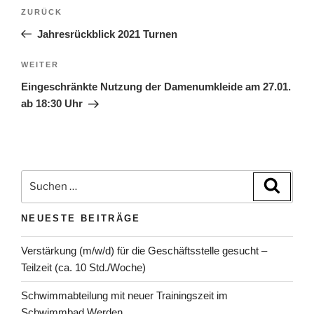
Beitragsnavigation
Vorheriger
ZURÜCK
Beitrag
Jahresrückblick 2021 Turnen
Nächster
WEITER
Beitrag
Eingeschränkte Nutzung der Damenumkleide am 27.01.
ab 18:30 Uhr
Suchen
Suche
nach:
NEUESTE BEITRÄGE
Verstärkung (m/w/d) für die Geschäftsstelle gesucht –
Teilzeit (ca. 10 Std./Woche)
Schwimmabteilung mit neuer Trainingszeit im
Schwimmbad Werden