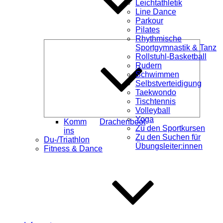
Leichtathletik
Line Dance
Parkour
Pilates
Rhythmische
Unterme
Sportgymnastik & Tanz
öffnen
Rollstuhl-Basketball
Rudern
Schwimmen
Selbstverteidigung
Taekwondo
Tischtennis
Volleyball
Yoga
Komm
Drachenboot
Zu den Sportkursen
ins
Zu den Suchen für
Du-/Triathlon
Übungsleiter:innen
Fitness & Dance