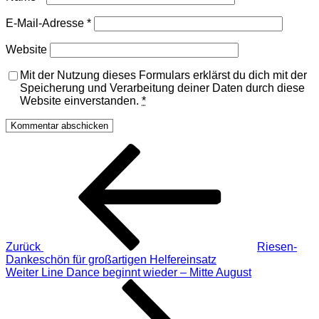
E-Mail-Adresse
*
Website
Mit der Nutzung dieses Formulars erklärst du dich mit der
Speicherung und Verarbeitung deiner Daten durch diese
Website einverstanden.
*
Beitragsnavigation
Vorheriger
Beitrag
Zurück
Riesen-
Dankeschön für großartigen Helfereinsatz
Nächster
Weiter
Line Dance beginnt wieder – Mitte August
Beitrag