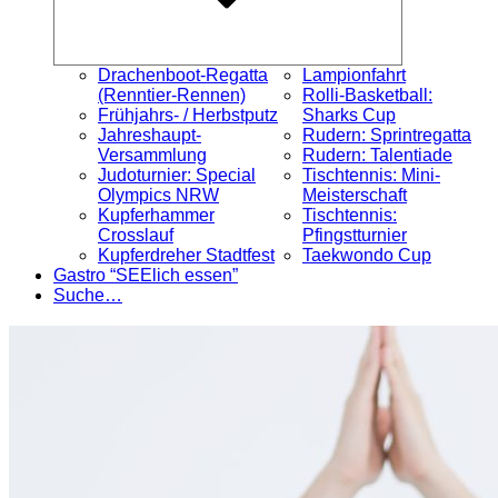
Drachenboot-Regatta
Lampionfahrt
(Renntier-Rennen)
Rolli-Basketball:
Frühjahrs- / Herbstputz
Sharks Cup
Jahreshaupt-
Rudern: Sprintregatta
Versammlung
Rudern: Talentiade
Judoturnier: Special
Tischtennis: Mini-
Olympics NRW
Meisterschaft
Kupferhammer
Tischtennis:
Crosslauf
Pfingstturnier
Kupferdreher Stadtfest
Taekwondo Cup
Gastro “SEElich essen”
Suche…