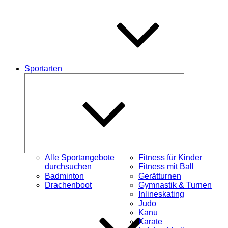
Sportarten
Untermenü
öffnen
Alle Sportangebote
Fitness für Kinder
durchsuchen
Fitness mit Ball
Badminton
Gerätturnen
Drachenboot
Gymnastik & Turnen
Inlineskating
Judo
Kanu
Karate