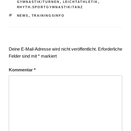
GYMNASTIK/TURNEN
,
LEICHTATHLETIK
,
RHYTH.SPORTGYMNASTIK/TANZ
SCHLAGWÖRTER
NEWS
,
TRAININGSINFO
Schreibe einen Kommentar
Deine E-Mail-Adresse wird nicht veröffentlicht.
Erforderliche
Felder sind mit
*
markiert
Kommentar
*