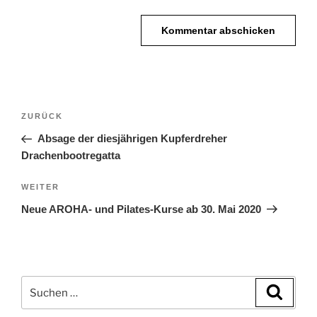
Beitragsnavigation
Vorheriger
ZURÜCK
Beitrag
Absage der diesjährigen Kupferdreher
Drachenbootregatta
Nächster
WEITER
Beitrag
Neue AROHA- und Pilates-Kurse ab 30. Mai 2020
Suchen
Suche
nach: