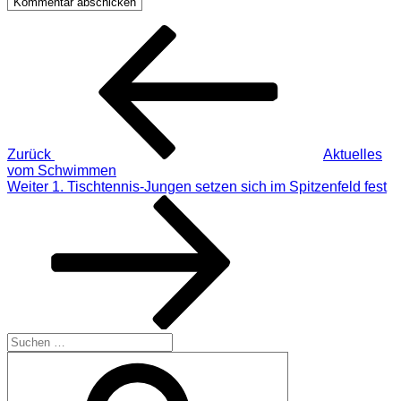
Beitragsnavigation
Vorheriger
Beitrag
Zurück
Aktuelles
vom Schwimmen
Nächster
Weiter
1. Tischtennis-Jungen setzen sich im Spitzenfeld fest
Beitrag
Suchen
nach:
Suchen