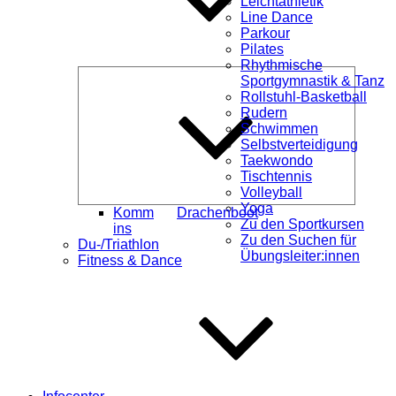
Leichtathletik
Line Dance
Parkour
Pilates
Rhythmische
Unterme
Sportgymnastik & Tanz
öffnen
Rollstuhl-Basketball
Rudern
Schwimmen
Selbstverteidigung
Taekwondo
Tischtennis
Volleyball
Yoga
Komm
Drachenboot
Zu den Sportkursen
ins
Zu den Suchen für
Du-/Triathlon
Übungsleiter:innen
Fitness & Dance