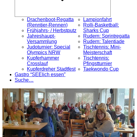
Drachenboot-Regatta
Lampionfahrt
(Renntier-Rennen)
Rolli-Basketball:
Frühjahrs- / Herbstputz
Sharks Cup
Jahreshaupt-
Rudern: Sprintregatta
Versammlung
Rudern: Talentiade
Judoturnier: Special
Tischtennis: Mini-
Olympics NRW
Meisterschaft
Kupferhammer
Tischtennis:
Crosslauf
Pfingstturnier
Kupferdreher Stadtfest
Taekwondo Cup
Gastro “SEElich essen”
Suche…