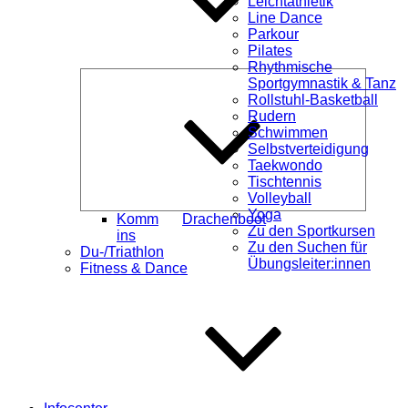
Leichtathletik
Line Dance
Parkour
Pilates
Rhythmische
Unterme
Sportgymnastik & Tanz
öffnen
Rollstuhl-Basketball
Rudern
Schwimmen
Selbstverteidigung
Taekwondo
Tischtennis
Volleyball
Yoga
Komm
Drachenboot
Zu den Sportkursen
ins
Zu den Suchen für
Du-/Triathlon
Übungsleiter:innen
Fitness & Dance