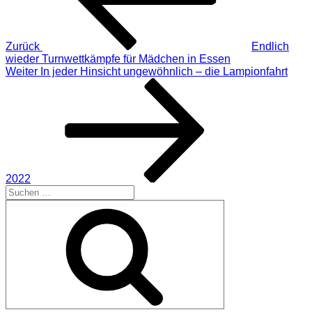
Zurück
Endlich
wieder Turnwettkämpfe für Mädchen in Essen
Nächster
Weiter
In jeder Hinsicht ungewöhnlich – die Lampionfahrt
Beitrag
2022
Suchen
nach:
Suchen