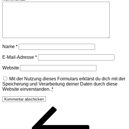
Name
*
E-Mail-Adresse
*
Website
Mit der Nutzung dieses Formulars erklärst du dich mit der
Speicherung und Verarbeitung deiner Daten durch diese
Website einverstanden.
*
Beitragsnavigation
Vorheriger
Beitrag