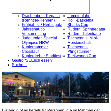
Drachenboot-Regatta
Lampionfahrt
(Renntier-Rennen)
Rolli-Basketball:
Frühjahrs- / Herbstputz
Sharks Cup
Jahreshaupt-
Rudern: Sprintregatta
Versammlung
Rudern: Talentiade
Judoturnier: Special
Tischtennis: Mini-
Olympics NRW
Meisterschaft
Kupferhammer
Tischtennis:
Crosslauf
Pfingstturnier
Kupferdreher Stadtfest
Taekwondo Cup
Gastro “SEElich essen”
Suche…
Bislang gibt es bereits 67 Personen, die im Rahmen der