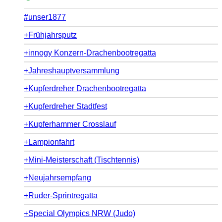
#unser1877
+Frühjahrsputz
+innogy Konzern-Drachenbootregatta
+Jahreshauptversammlung
+Kupferdreher Drachenbootregatta
+Kupferdreher Stadtfest
+Kupferhammer Crosslauf
+Lampionfahrt
+Mini-Meisterschaft (Tischtennis)
+Neujahrsempfang
+Ruder-Sprintregatta
+Special Olympics NRW (Judo)