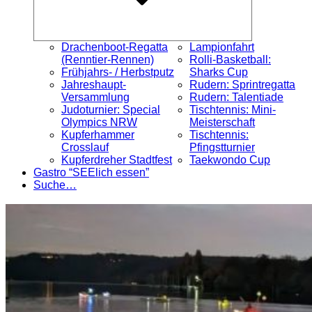
Drachenboot-Regatta
Lampionfahrt
(Renntier-Rennen)
Rolli-Basketball:
Frühjahrs- / Herbstputz
Sharks Cup
Jahreshaupt-
Rudern: Sprintregatta
Versammlung
Rudern: Talentiade
Judoturnier: Special
Tischtennis: Mini-
Olympics NRW
Meisterschaft
Kupferhammer
Tischtennis:
Crosslauf
Pfingstturnier
Kupferdreher Stadtfest
Taekwondo Cup
Gastro “SEElich essen”
Suche…