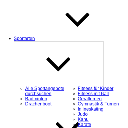
Sportarten
Untermenü
öffnen
Alle Sportangebote
Fitness für Kinder
durchsuchen
Fitness mit Ball
Badminton
Gerätturnen
Drachenboot
Gymnastik & Turnen
Inlineskating
Judo
Kanu
Karate