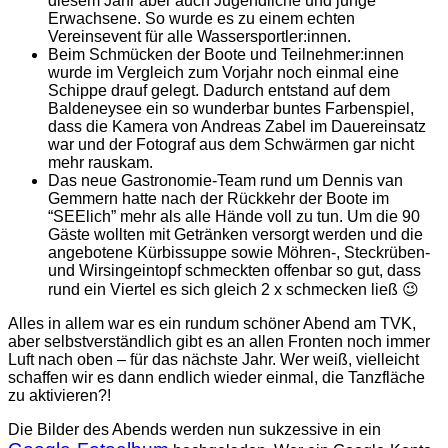
diesem Jahr aber auch Jugendliche und junge
Erwachsene. So wurde es zu einem echten
Vereinsevent für alle Wassersportler:innen.
Beim Schmücken der Boote und Teilnehmer:innen
wurde im Vergleich zum Vorjahr noch einmal eine
Schippe drauf gelegt. Dadurch entstand auf dem
Baldeneysee ein so wunderbar buntes Farbenspiel,
dass die Kamera von Andreas Zabel im Dauereinsatz
war und der Fotograf aus dem Schwärmen gar nicht
mehr rauskam.
Das neue Gastronomie-Team rund um Dennis van
Gemmern hatte nach der Rückkehr der Boote im
“SEElich” mehr als alle Hände voll zu tun. Um die 90
Gäste wollten mit Getränken versorgt werden und die
angebotene Kürbissuppe sowie Möhren-, Steckrüben-
und Wirsingeintopf schmeckten offenbar so gut, dass
rund ein Viertel es sich gleich 2 x schmecken ließ 😉
Alles in allem war es ein rundum schöner Abend am TVK,
aber selbstverständlich gibt es an allen Fronten noch immer
Luft nach oben – für das nächste Jahr. Wer weiß, vielleicht
schaffen wir es dann endlich wieder einmal, die Tanzfläche
zu aktivieren?!
Die Bilder des Abends werden nun sukzessive in ein