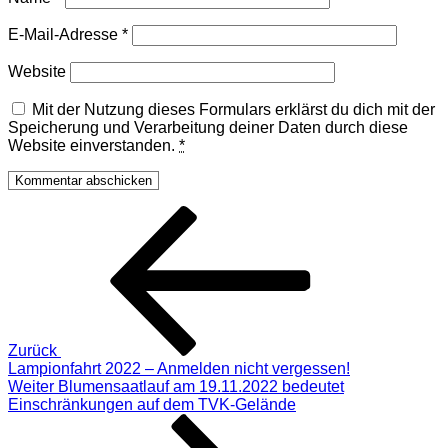
E-Mail-Adresse
*
Website
Mit der Nutzung dieses Formulars erklärst du dich mit der
Speicherung und Verarbeitung deiner Daten durch diese
Website einverstanden.
*
Beitragsnavigation
Vorheriger
Beitrag
Zurück
Lampionfahrt 2022 – Anmelden nicht vergessen!
Nächster
Weiter
Blumensaatlauf am 19.11.2022 bedeutet
Beitrag
Einschränkungen auf dem TVK-Gelände