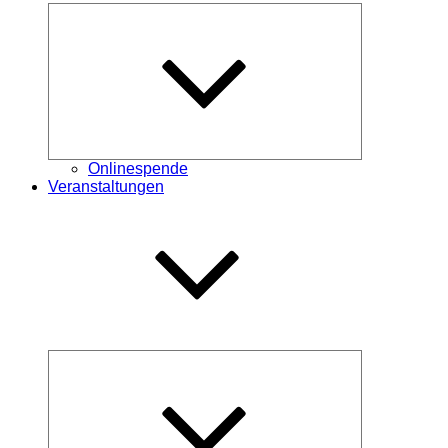
Untermenü
öffnen
Onlinespende
Veranstaltungen
Untermenü
öffnen