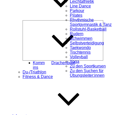
Leichtathletik
Line Dance
Parkour
Pilates
Rhythmische
Unterme
Sportgymnastik & Tanz
öffnen
Rollstuhl-Basketball
Rudern
Schwimmen
Selbstverteidigung
Taekwondo
Tischtennis
Volleyball
Yoga
Komm
Drachenboot
Zu den Sportkursen
ins
Zu den Suchen für
Du-/Triathlon
Übungsleiter:innen
Fitness & Dance