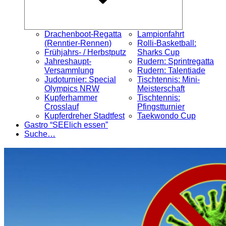
Drachenboot-Regatta
Lampionfahrt
(Renntier-Rennen)
Rolli-Basketball:
Frühjahrs- / Herbstputz
Sharks Cup
Jahreshaupt-
Rudern: Sprintregatta
Versammlung
Rudern: Talentiade
Judoturnier: Special
Tischtennis: Mini-
Olympics NRW
Meisterschaft
Kupferhammer
Tischtennis:
Crosslauf
Pfingstturnier
Kupferdreher Stadtfest
Taekwondo Cup
Gastro “SEElich essen”
Suche…