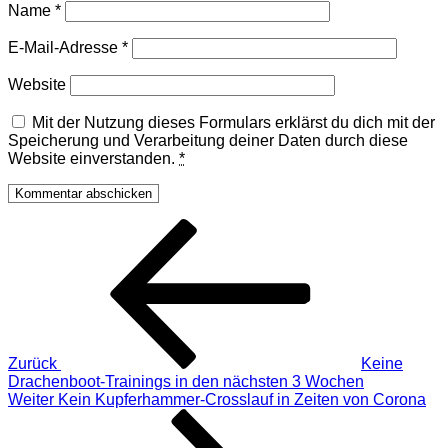
Name
*
E-Mail-Adresse
*
Website
Mit der Nutzung dieses Formulars erklärst du dich mit der
Speicherung und Verarbeitung deiner Daten durch diese
Website einverstanden.
*
Beitragsnavigation
Vorheriger
Beitrag
Zurück
Keine
Drachenboot-Trainings in den nächsten 3 Wochen
Nächster
Weiter
Kein Kupferhammer-Crosslauf in Zeiten von Corona
Beitrag