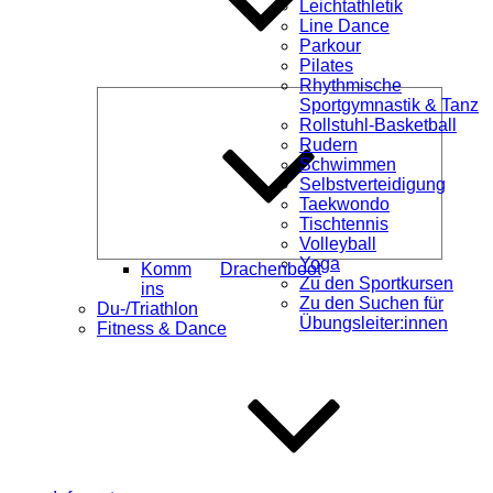
Leichtathletik
Line Dance
Parkour
Pilates
Rhythmische
Unterme
Sportgymnastik & Tanz
öffnen
Rollstuhl-Basketball
Rudern
Schwimmen
Selbstverteidigung
Taekwondo
Tischtennis
Volleyball
Yoga
Komm
Drachenboot
Zu den Sportkursen
ins
Zu den Suchen für
Du-/Triathlon
Übungsleiter:innen
Fitness & Dance