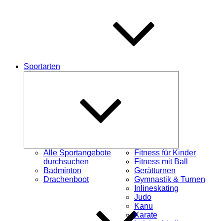
Sportarten
Untermenü
öffnen
Alle Sportangebote
Fitness für Kinder
durchsuchen
Fitness mit Ball
Badminton
Gerätturnen
Drachenboot
Gymnastik & Turnen
Inlineskating
Judo
Kanu
Karate