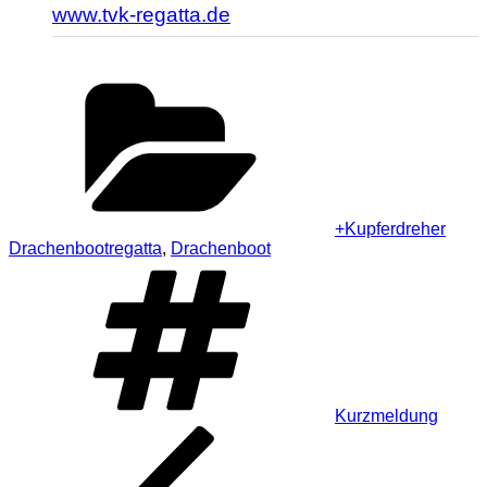
www.tvk-regatta.de
Kategorien
+Kupferdreher
Drachenbootregatta
,
Drachenboot
Schlagwörter
Kurzmeldung
Beitragsnavigation
Vorheriger
Beitrag