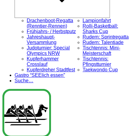
Drachenboot-Regatta
Lampionfahrt
(Renntier-Rennen)
Rolli-Basketball:
Frühjahrs- / Herbstputz
Sharks Cup
Jahreshaupt-
Rudern: Sprintregatta
Versammlung
Rudern: Talentiade
Judoturnier: Special
Tischtennis: Mini-
Olympics NRW
Meisterschaft
Kupferhammer
Tischtennis:
Crosslauf
Pfingstturnier
Kupferdreher Stadtfest
Taekwondo Cup
Gastro “SEElich essen”
Suche…