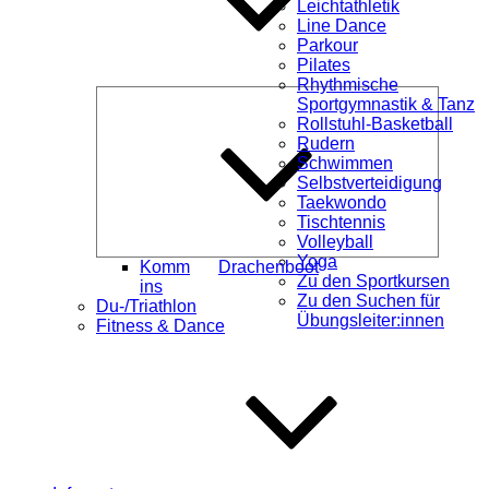
Leichtathletik
Line Dance
Parkour
Pilates
Rhythmische
Unterme
Sportgymnastik & Tanz
öffnen
Rollstuhl-Basketball
Rudern
Schwimmen
Selbstverteidigung
Taekwondo
Tischtennis
Volleyball
Yoga
Komm
Drachenboot
Zu den Sportkursen
ins
Zu den Suchen für
Du-/Triathlon
Übungsleiter:innen
Fitness & Dance