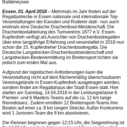
Baldeneysee
Essen, 01. April 2018
– Mehrmals im Jahr finden auf der
Regattastrecke in Essen nationale und internationale Top-
Veranstaltungen der Kanuten und Ruderer statt - nun auch
erstmals eine Deutsche Drachenboot-Meisterschaft. Die
Drachenbootabteilung des Turnvereins 1877 e.V. Essen-
Kupferdreh verfügt als Ausrichter von Drachenbootregatten
über eine langjährige Erfahrung und veranstaltet in 2018 nun
schon die 15. Kupferdreher Drachenbootregatta. Die
Deutsche Langstrecken-Drachenbootmeisterschaft und
Langstrecken-Bestenermittlung im Breitensport richten sie
jedoch zum ersten Mal aus.
Aufgrund der logistischen Anforderungen kann die
Veranstaltung nicht auf dem flächenmäßig überschaubaren
Vereinsgelände in Essen-Kupferdreh ausgetragen werden,
sondern findet am Regattahaus der Stadt Essen statt. Hier
starten am Samstag, 14.04.2018 in der Leistungsklasse 6
Premier- und 6 Masters-Teams auf die ca. 12 km lange
Renndistanz. Zudem ermitteln 12 Breitensport-Teams ihre
Besten auf einer ca. 8 km langen Strecke. Außer Konkurrenz
wird 1 Junioren-Team die 8 km absolvieren.
Die Rennen beginnen gegen 12:15 Uhr, die Siegerehrung ist