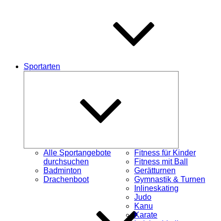
Sportarten
Untermenü
öffnen
Alle Sportangebote
Fitness für Kinder
durchsuchen
Fitness mit Ball
Badminton
Gerätturnen
Drachenboot
Gymnastik & Turnen
Inlineskating
Judo
Kanu
Karate