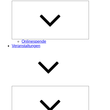
Untermenü
öffnen
Onlinespende
Veranstaltungen
Untermenü
öffnen