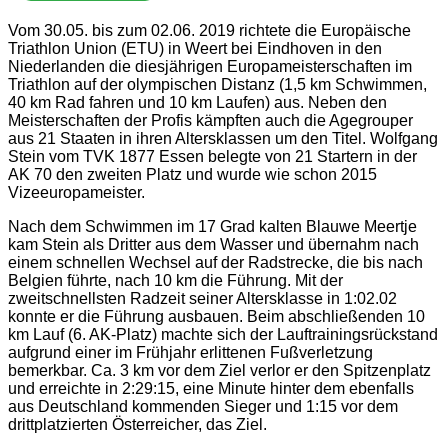
Vom 30.05. bis zum 02.06. 2019 richtete die Europäische
Triathlon Union (ETU) in Weert bei Eindhoven in den
Niederlanden die diesjährigen Europameisterschaften im
Triathlon auf der olympischen Distanz (1,5 km Schwimmen,
40 km Rad fahren und 10 km Laufen) aus. Neben den
Meisterschaften der Profis kämpften auch die Agegrouper
aus 21 Staaten in ihren Altersklassen um den Titel. Wolfgang
Stein vom TVK 1877 Essen belegte von 21 Startern in der
AK 70 den zweiten Platz und wurde wie schon 2015
Vizeeuropameister.
Nach dem Schwimmen im 17 Grad kalten Blauwe Meertje
kam Stein als Dritter aus dem Wasser und übernahm nach
einem schnellen Wechsel auf der Radstrecke, die bis nach
Belgien führte, nach 10 km die Führung. Mit der
zweitschnellsten Radzeit seiner Altersklasse in 1:02.02
konnte er die Führung ausbauen. Beim abschließenden 10
km Lauf (6. AK-Platz) machte sich der Lauftrainingsrückstand
aufgrund einer im Frühjahr erlittenen Fußverletzung
bemerkbar. Ca. 3 km vor dem Ziel verlor er den Spitzenplatz
und erreichte in 2:29:15, eine Minute hinter dem ebenfalls
aus Deutschland kommenden Sieger und 1:15 vor dem
drittplatzierten Österreicher, das Ziel.