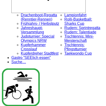
Drachenboot-Regatta
Lampionfahrt
(Renntier-Rennen)
Rolli-Basketball:
Frühjahrs- / Herbstputz
Sharks Cup
Jahreshaupt-
Rudern: Sprintregatta
Versammlung
Rudern: Talentiade
Judoturnier: Special
Tischtennis: Mini-
Olympics NRW
Meisterschaft
Kupferhammer
Tischtennis:
Crosslauf
Pfingstturnier
Kupferdreher Stadtfest
Taekwondo Cup
Gastro “SEElich essen”
Suche…