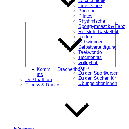
Leichtathletik
Line Dance
Parkour
Pilates
Rhythmische
Unterme
Sportgymnastik & Tanz
öffnen
Rollstuhl-Basketball
Rudern
Schwimmen
Selbstverteidigung
Taekwondo
Tischtennis
Volleyball
Yoga
Komm
Drachenboot
Zu den Sportkursen
ins
Zu den Suchen für
Du-/Triathlon
Übungsleiter:innen
Fitness & Dance