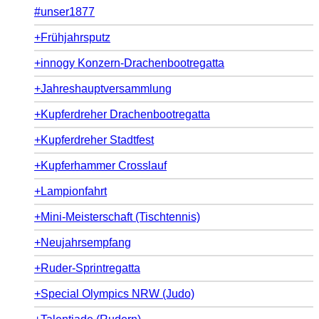
#unser1877
+Frühjahrsputz
+innogy Konzern-Drachenbootregatta
+Jahreshauptversammlung
+Kupferdreher Drachenbootregatta
+Kupferdreher Stadtfest
+Kupferhammer Crosslauf
+Lampionfahrt
+Mini-Meisterschaft (Tischtennis)
+Neujahrsempfang
+Ruder-Sprintregatta
+Special Olympics NRW (Judo)