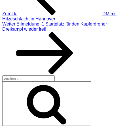
Zurück
DM mit
Hitzeschlacht in Hannover
Nächster
Weiter
Eilmeldung: 1 Startplatz für den Kupferdreher
Beitrag
Dreikampf wieder frei!
Suchen
nach:
Suchen