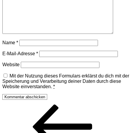
Name
*
E-Mail-Adresse
*
Website
Mit der Nutzung dieses Formulars erklärst du dich mit der
Speicherung und Verarbeitung deiner Daten durch diese
Website einverstanden.
*
Beitragsnavigation
Vorheriger
Beitrag