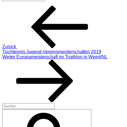
Beitragsnavigation
Vorheriger
Beitrag
Zurück
Tischtennis Jugend-Vereinsmeisterschaften 2019
Nächster
Weiter
Europameisterschaft im Triathlon in Weert/NL
Beitrag
Suchen
nach:
Suchen