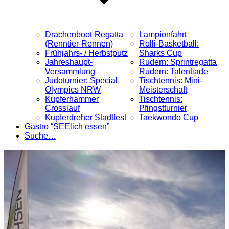
Drachenboot-Regatta
Lampionfahrt
(Renntier-Rennen)
Rolli-Basketball:
Frühjahrs- / Herbstputz
Sharks Cup
Jahreshaupt-
Rudern: Sprintregatta
Versammlung
Rudern: Talentiade
Judoturnier: Special
Tischtennis: Mini-
Olympics NRW
Meisterschaft
Kupferhammer
Tischtennis:
Crosslauf
Pfingstturnier
Kupferdreher Stadtfest
Taekwondo Cup
Gastro “SEElich essen”
Suche…