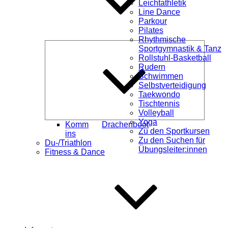
Leichtathletik
Line Dance
Parkour
Pilates
Rhythmische
Unterme
Sportgymnastik & Tanz
öffnen
Rollstuhl-Basketball
Rudern
Schwimmen
Selbstverteidigung
Taekwondo
Tischtennis
Volleyball
Yoga
Komm
Drachenboot
Zu den Sportkursen
ins
Zu den Suchen für
Du-/Triathlon
Übungsleiter:innen
Fitness & Dance