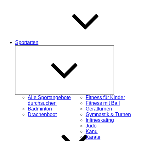
Sportarten
Untermenü
öffnen
Alle Sportangebote
Fitness für Kinder
durchsuchen
Fitness mit Ball
Badminton
Gerätturnen
Drachenboot
Gymnastik & Turnen
Inlineskating
Judo
Kanu
Karate