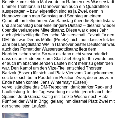
Bereits zum siebten Mal wurde im Rahmen des Wasserstadt
Limmer Triathlons in Hannover nun auch ein Quadrathlon
ausgetragen – bzw. eigentlich sind es ja Zwei, denn in
Hannover kann man Samstag und Sonntag an einem
Quadrathlon teilnehmen. Am Samstag über die Sprintdistanz
und am Sonntag über eine längere Distanz – diesmal wieder
über die verlängerte Mitteldistanz. Diese war dieses Jahr
auch gleichzeitig die Deutsche Meisterschaft. Favorit für den
DM Titel war Dennis Möller (Preetz), nicht nur, dass er letztes
Jahr bei Langdistanz WM in Hannover bester Deutscher war,
auch das Format der Wasserstadtdistanz liegt dem
Norddeutschen sehr. So war es dann nicht verwunderlich,
dass es am Ende ein klarer Start-Ziel-Sieg für Ihn wurde und
er auch im abschließenden Laufen nicht mehr zu gefährden
war. Den Kampf um den Vize-Titel entschied Thorsten
Bartzok (Essen) für sich, auf Platz Vier vom Rad gekommen,
setzte er sich beim Paddeln in Position Zwei, die er bis zum
Ende halten konnte. Jens Wintermayr (Essen)
vervollständigte das DM-Treppchen, dank starker Rad- und
Laufleistung. In der Tageswertung mischte jedoch auch der
Spanier Jordi Garcia kräftig mit. Letzte Woche noch Platz
Fünf bei der WM in Brigg, gelang ihm diesmal Platz Zwei mit
der schnellsten Laufzeit.