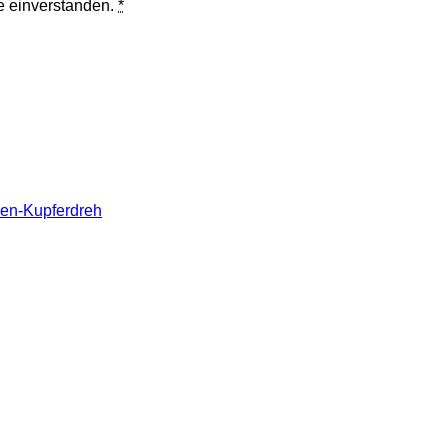
te einverstanden.
*
sen-Kupferdreh