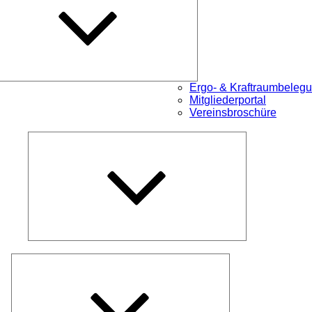
Ergo- & Kraftraumbeleg
Mitgliederportal
Vereinsbroschüre
Untermenü
öffnen
Untermenü
öffnen