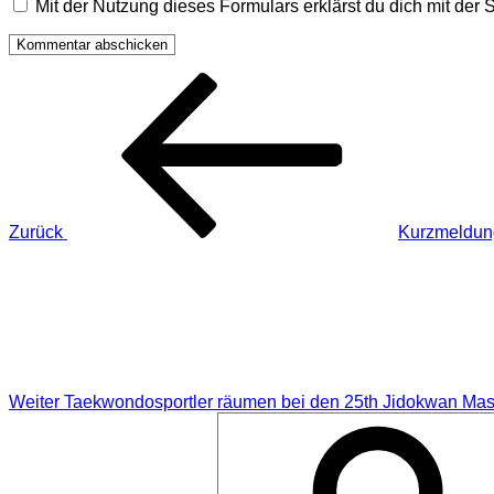
Mit der Nutzung dieses Formulars erklärst du dich mit de
Beitragsnavigation
Vorheriger
Beitrag
Zurück
Kurzmeldung
Nächster
Beitrag
Weiter
Taekwondosportler räumen bei den 25th Jidokwan Mas
Suchen
nach: