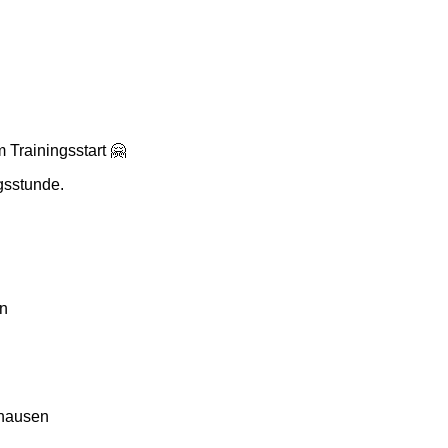
 Trainingsstart 🤗
gsstunde.
en
rhausen