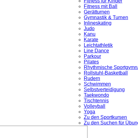
Fitness für Kinder
Fitness mit Ball
Gerätturnen
Gymnastik & Turnen
Inlineskating
Judo
Kanu
Karate
Leichtathletik
Line Dance
Parkour
nü
Pilates
Rhythmische Sportgymna
Rollstuhl-Basketball
Rudern
Schwimmen
Selbstverteidigung
Taekwondo
Tischtennis
Volleyball
Yoga
Zu den Sportkursen
Zu den Suchen für Übung
Untermenü
öffnen