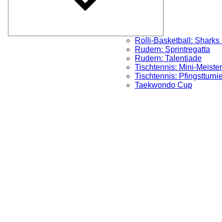
Rolli-Basketball: Sharks
Rudern: Sprintregatta
Rudern: Talentiade
Tischtennis: Mini-Meister
Tischtennis: Pfingstturni
Taekwondo Cup