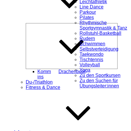
Leichtathletik
Line Dance
Parkour
Pilates
Rhythmische
Unterme
Sportgymnastik & Tanz
öffnen
Rollstuhl-Basketball
Rudern
Schwimmen
Selbstverteidigung
Taekwondo
Tischtennis
Volleyball
Yoga
Komm
Drachenboot
Zu den Sportkursen
ins
Zu den Suchen für
Du-/Triathlon
Übungsleiter:innen
Fitness & Dance