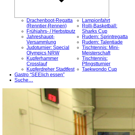
Drachenboot-Regatta
Lampionfahrt
(Renntier-Rennen)
Rolli-Basketball:
Frühjahrs- / Herbstputz
Sharks Cup
Jahreshaupt-
Rudern: Sprintregatta
Versammlung
Rudern: Talentiade
Judoturnier: Special
Tischtennis: Mini-
Olympics NRW
Meisterschaft
Kupferhammer
Tischtennis:
Crosslauf
Pfingstturnier
Kupferdreher Stadtfest
Taekwondo Cup
Gastro “SEElich essen”
Suche…