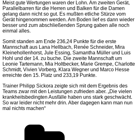
Meist gute Wertungen waren der Lohn. Am zweiten Gerät,
Parallelbarren für die Herren und Balken für die Damen
gelang dann nicht so gut. Es mußten etliche Stürze vom
Gerät hingenommen werden. Am Boden lief es dann wieder
besser und zum abschließenden Sprung gaben alle noch
einmal alles.
Somit standen am Ende 236,24 Punkte für die erste
Mannschaft aus Lana Hellbach, Renée Schneider, Mira
Kleinehollenhorst, Jule Essing, Samantha Müller und Luis
Hohl und der 14. zu buche. Die zweite Mannschaft um
Leonie Tartemann, Mia Holtbecker, Marie Grempe, Charlotte
Schmidt, Vivien Vorberg, Klara Wegner und Marco Hesse
erreichte den 15. Platz und 233,19 Punkte.
Trainer Philipp Sickora zeigte sich mit dem Ergebnis des
Teams zwar mit den Leistungen zufrieden aber. „Die vielen
krankheitsbedingten Ausfälle haben uns stark geschwächt.
So war leider nicht mehr drin. Aber dagegen kann man nun
mal nichts machen“
Kategorien