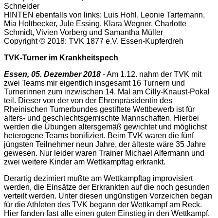
Schneider
HINTEN ebenfalls von links: Luis Hohl, Leonie Tartemann,
Mia Holtbecker, Jule Essing, Klara Wegner, Charlotte
Schmidt, Vivien Vorberg und Samantha Müller
Copyright © 2018: TVK 1877 e.V. Essen-Kupferdreh
TVK-Turner im Krankheitspech
Essen, 05. Dezember 2018
- Am 1.12. nahm der TVK mit
zwei Teams mir eigentlich insgesamt 16 Turnern und
Turnerinnen zum inzwischen 14. Mal am Cilly-Knaust-Pokal
teil. Dieser von der von der Ehrenpräsidentin des
Rheinischen Turnerbundes gestiftete Wettbewerb ist für
alters- und geschlechtsgemischte Mannschaften. Hierbei
werden die Übungen altersgemäß gewichtet und möglichst
heterogene Teams bonifiziert. Beim TVK waren die fünf
jüngsten Teilnehmer neun Jahre, der älteste wäre 35 Jahre
gewesen. Nur leider waren Trainer Michael Alfermann und
zwei weitere Kinder am Wettkampftag erkrankt.
Derartig dezimiert mußte am Wettkampftag improvisiert
werden, die Einsätze der Erkrankten auf die noch gesunden
verteilt werden. Unter diesen ungünstigen Vorzeichen began
für die Athleten des TVK begann der Wettkampf am Reck.
Hier fanden fast alle einen guten Einstieg in den Wettkampf.