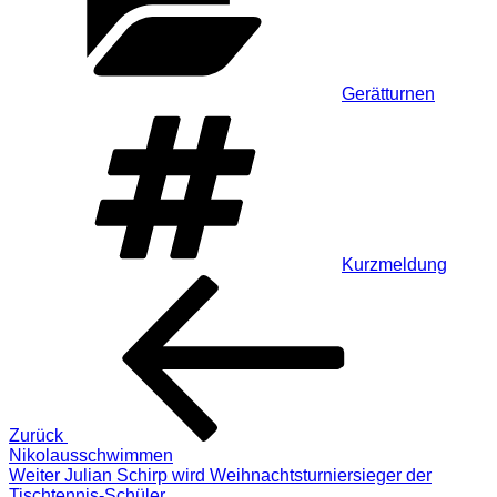
Gerätturnen
Schlagwörter
Kurzmeldung
Beitragsnavigation
Vorheriger
Beitrag
Zurück
Nikolausschwimmen
Nächster
Weiter
Julian Schirp wird Weihnachtsturniersieger der
Beitrag
Tischtennis-Schüler