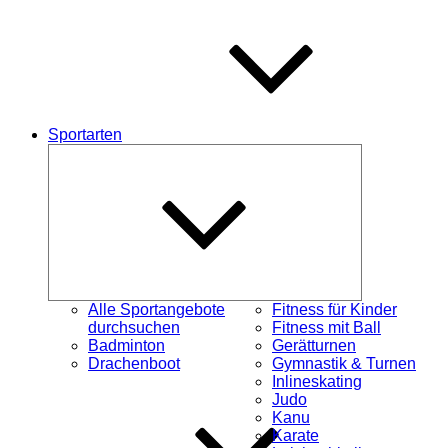
Sportarten
Untermenü
öffnen
Alle Sportangebote
Fitness für Kinder
durchsuchen
Fitness mit Ball
Badminton
Gerätturnen
Drachenboot
Gymnastik & Turnen
Inlineskating
Judo
Kanu
Karate