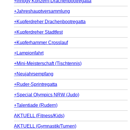
+innogy Konzern-Drachenbootregatta
+Jahreshauptversammlung
+Kupferdreher Drachenbootregatta
+Kupferdreher Stadtfest
+Kupferhammer Crosslauf
+Lampionfahrt
+Mini-Meisterschaft (Tischtennis)
+Neujahrsempfang
+Ruder-Sprintregatta
+Special Olympics NRW (Judo)
+Talentiade (Rudern)
AKTUELL (Fitness/Kids)
AKTUELL (Gymnastik/Turnen)