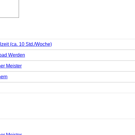
lzeit (ca. 10 Std./Woche)
mbad Werden
er Meister
hern
er Meister