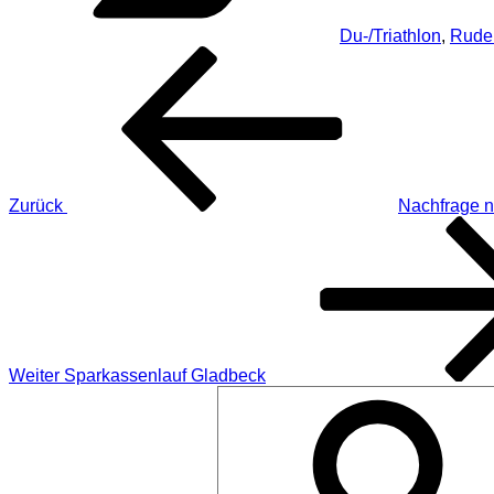
Du-/Triathlon
,
Rude
Beitragsnavigation
Vorheriger
Beitrag
Zurück
Nachfrage n
Nächster
Beitrag
Weiter
Sparkassenlauf Gladbeck
Suchen
nach: