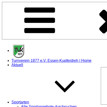
Zum
Inhalt
springen
Turnverein 1877 e.V. Essen-Kupferdreh | Home
Aktuell
Sportarten
Alle Sportangebote durchsuchen