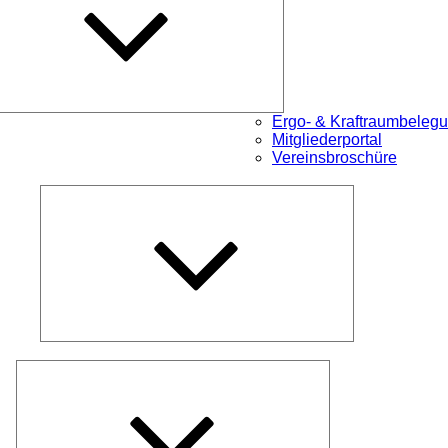
Ergo- & Kraftraumbeleg
Mitgliederportal
Vereinsbroschüre
Untermenü
öffnen
Untermenü
öffnen