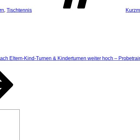
rn
,
Tischtennis
Kurzm
ach Eltern-Kind-Turnen & Kinderturnen weiter hoch – Probetrai
Suchen