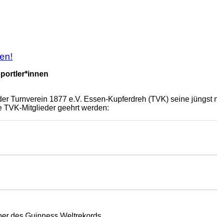
 Ehrung erfolgreicher TVK-Sportler*innen
en!
portler*innen
er Turnverein 1877 e.V. Essen-Kupferdreh (TVK) seine jüngst na
de TVK-Mitglieder geehrt werden:
aber des Guinness Weltrekords