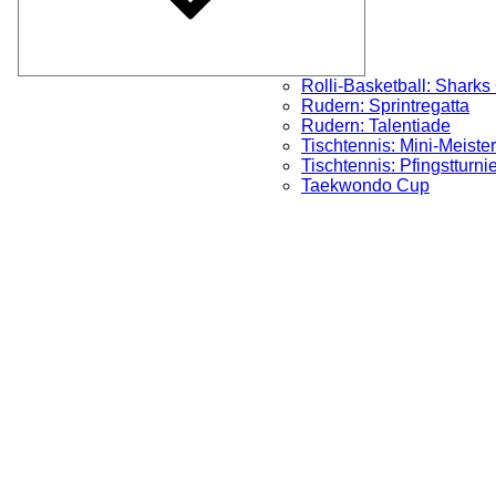
Rolli-Basketball: Sharks
Rudern: Sprintregatta
Rudern: Talentiade
Tischtennis: Mini-Meister
Tischtennis: Pfingstturni
Taekwondo Cup