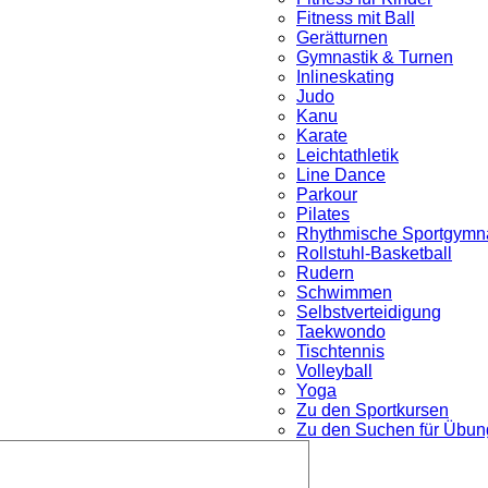
Fitness mit Ball
Gerätturnen
Gymnastik & Turnen
Inlineskating
Judo
Kanu
Karate
Leichtathletik
Line Dance
Parkour
nü
Pilates
Rhythmische Sportgymna
Rollstuhl-Basketball
Rudern
Schwimmen
Selbstverteidigung
Taekwondo
Tischtennis
Volleyball
Yoga
Zu den Sportkursen
Zu den Suchen für Übung
Untermenü
öffnen