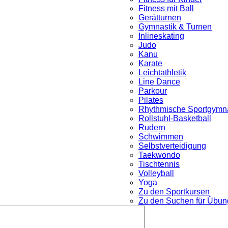
Fitness mit Ball
Gerätturnen
Gymnastik & Turnen
Inlineskating
Judo
Kanu
Karate
Leichtathletik
Line Dance
Parkour
nü
Pilates
Rhythmische Sportgymna
Rollstuhl-Basketball
Rudern
Schwimmen
Selbstverteidigung
Taekwondo
Tischtennis
Volleyball
Yoga
Zu den Sportkursen
Zu den Suchen für Übung
Untermenü
öffnen