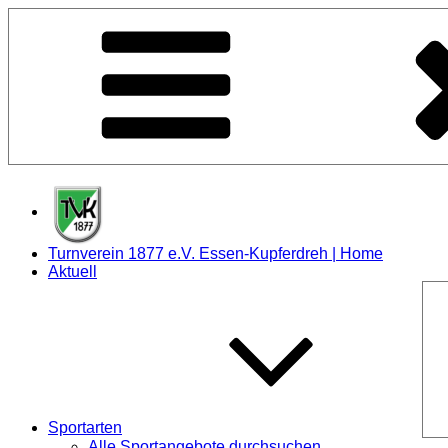
Zum
Inhalt
springen
Turnverein 1877 e.V. Essen-Kupferdreh | Home
Aktuell
Sportarten
Alle Sportangebote durchsuchen