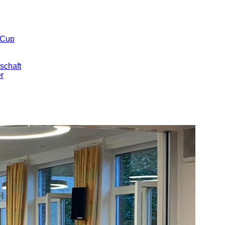
 Cup
schaft
er