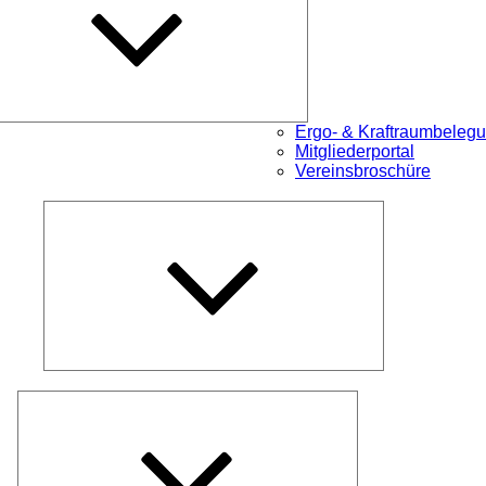
Ergo- & Kraftraumbeleg
Mitgliederportal
Vereinsbroschüre
Untermenü
öffnen
Untermenü
öffnen