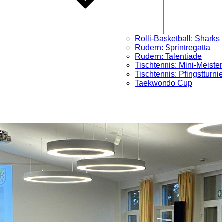
Rolli-Basketball: Sharks
Rudern: Sprintregatta
Rudern: Talentiade
Tischtennis: Mini-Meister
Tischtennis: Pfingstturni
Taekwondo Cup