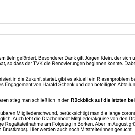
teln gefördert. Besonderer Dank gilt Jürgen Klein, der sich um
, so dass der TVK die Renovierungen beginnen konnte. Dabei 
iert in die Zukunft startet, gibt es aktuell ein Riesenproblem 
s Engagement von Harald Schenk und den beteiligten Abteilung
waren stieg man schließlich in den
Rückblick auf die letzten be
aubaren Mitgliederschwund, berücksichtigt man die lange coron
öglich. Auch lebt die Drachenboot-Mitgliederakquise von den
inzige Regattateilnahme am Folgetag in Borken. Aber im Augus
Brustkrebs). Hier werden auch noch Mitstreiterinnen gesucht.