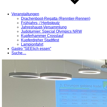
Veranstaltungen
Drachenboot-Regatta (Renntier-Rennen)
Frühjahrs- / Herbstputz
Jahreshaupt-Versammlung
Judoturnier: Special Olympics NRW
Kupferhammer Crosslauf
Kupferdreher Stadtfest
Lampionfahrt
Gastro “SEElich essen”
Suche…