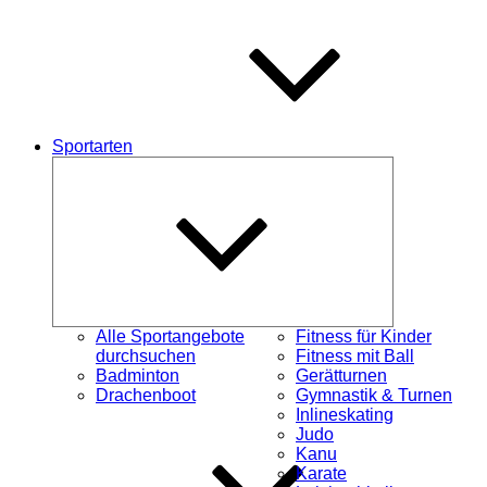
Sportarten
Untermenü
öffnen
Alle Sportangebote
Fitness für Kinder
durchsuchen
Fitness mit Ball
Badminton
Gerätturnen
Drachenboot
Gymnastik & Turnen
Inlineskating
Judo
Kanu
Karate