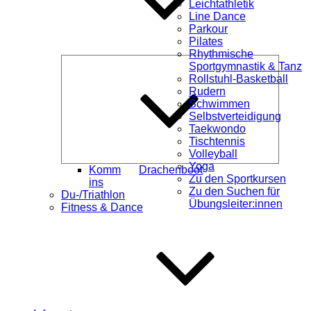
Leichtathletik
Line Dance
Parkour
Pilates
Rhythmische
Unterme
Sportgymnastik & Tanz
öffnen
Rollstuhl-Basketball
Rudern
Schwimmen
Selbstverteidigung
Taekwondo
Tischtennis
Volleyball
Yoga
Komm
Drachenboot
Zu den Sportkursen
ins
Zu den Suchen für
Du-/Triathlon
Übungsleiter:innen
Fitness & Dance