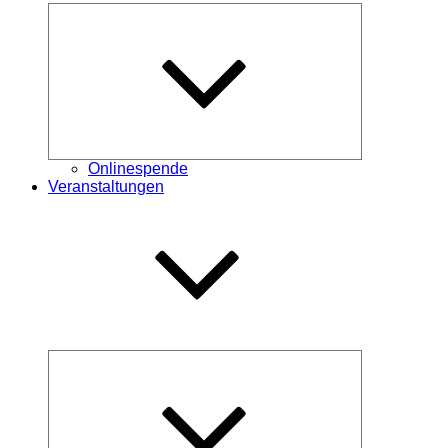
Untermenü
öffnen
Onlinespende
Veranstaltungen
Untermenü
öffnen