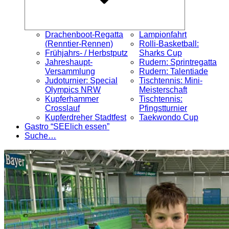
Drachenboot-Regatta
Lampionfahrt
(Renntier-Rennen)
Rolli-Basketball:
Frühjahrs- / Herbstputz
Sharks Cup
Jahreshaupt-
Rudern: Sprintregatta
Versammlung
Rudern: Talentiade
Judoturnier: Special
Tischtennis: Mini-
Olympics NRW
Meisterschaft
Kupferhammer
Tischtennis:
Crosslauf
Pfingstturnier
Kupferdreher Stadtfest
Taekwondo Cup
Gastro “SEElich essen”
Suche…