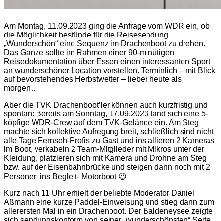
Am Montag, 11.09.2023 ging die Anfrage vom WDR ein, ob
die Möglichkeit bestünde für die Reisesendung
„Wunderschön“ eine Sequenz im Drachenboot zu drehen.
Das Ganze sollte im Rahmen einer 90-minütigen
Reisedokumentation über Essen einen interessanten Sport
an wunderschöner Location vorstellen. Terminlich – mit Blick
auf bevorstehendes Herbstwetter – lieber heute als
morgen…
Aber die TVK Drachenboot’ler können auch kurzfristig und
spontan: Bereits am Sonntag, 17.09.2023 fand sich eine 5-
köpfige WDR-Crew auf dem TVK-Gelände ein. Am Steg
machte sich kollektive Aufregung breit, schließlich sind nicht
alle Tage Fernseh-Profis zu Gast und installieren 2 Kameras
im Boot, verkabeln 2 Team-Mitglieder mit Mikros unter der
Kleidung, platzieren sich mit Kamera und Drohne am Steg
bzw. auf der Eisenbahnbrücke und steigen dann noch mit 2
Personen ins Begleit- Motorboot 😉
Kurz nach 11 Uhr erhielt der beliebte Moderator Daniel
Aßmann eine kurze Paddel-Einweisung und stieg dann zum
allerersten Mal in ein Drachenboot. Der Baldeneysee zeigte
sich sendungskonform von seiner „wunderschönsten“ Seite