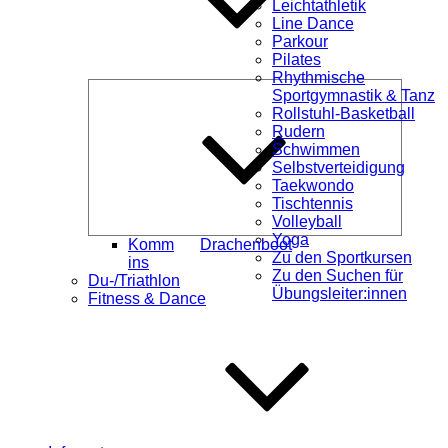
Leichtathletik
Line Dance
Parkour
Pilates
Rhythmische
Unterme
Sportgymnastik & Tanz
öffnen
Rollstuhl-Basketball
Rudern
Schwimmen
Selbstverteidigung
Taekwondo
Tischtennis
Volleyball
Yoga
Komm
Drachenboot
Zu den Sportkursen
ins
Zu den Suchen für
Du-/Triathlon
Übungsleiter:innen
Fitness & Dance