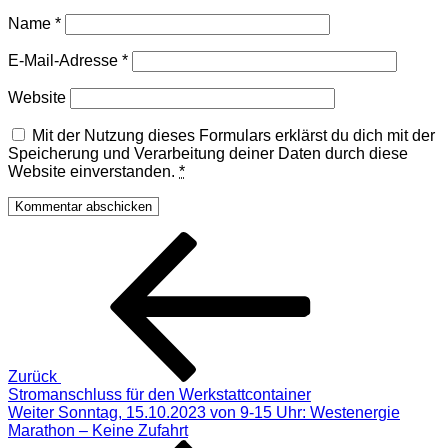
Name
*
E-Mail-Adresse
*
Website
Mit der Nutzung dieses Formulars erklärst du dich mit der
Speicherung und Verarbeitung deiner Daten durch diese
Website einverstanden.
*
Beitragsnavigation
Vorheriger
Beitrag
Zurück
Stromanschluss für den Werkstattcontainer
Nächster
Weiter
Sonntag, 15.10.2023 von 9-15 Uhr: Westenergie
Beitrag
Marathon – Keine Zufahrt