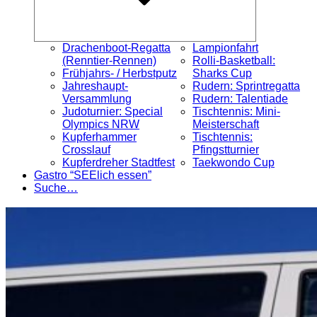
Drachenboot-Regatta
Lampionfahrt
(Renntier-Rennen)
Rolli-Basketball:
Frühjahrs- / Herbstputz
Sharks Cup
Jahreshaupt-
Rudern: Sprintregatta
Versammlung
Rudern: Talentiade
Judoturnier: Special
Tischtennis: Mini-
Olympics NRW
Meisterschaft
Kupferhammer
Tischtennis:
Crosslauf
Pfingstturnier
Kupferdreher Stadtfest
Taekwondo Cup
Gastro “SEElich essen”
Suche…