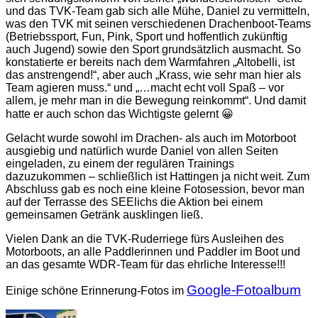
und das TVK-Team gab sich alle Mühe, Daniel zu vermitteln,
was den TVK mit seinen verschiedenen Drachenboot-Teams
(Betriebssport, Fun, Pink, Sport und hoffentlich zukünftig
auch Jugend) sowie den Sport grundsätzlich ausmacht. So
konstatierte er bereits nach dem Warmfahren „Altobelli, ist
das anstrengend!“, aber auch „Krass, wie sehr man hier als
Team agieren muss.“ und „…macht echt voll Spaß – vor
allem, je mehr man in die Bewegung reinkommt“. Und damit
hatte er auch schon das Wichtigste gelernt 😀
Gelacht wurde sowohl im Drachen- als auch im Motorboot
ausgiebig und natürlich wurde Daniel von allen Seiten
eingeladen, zu einem der regulären Trainings
dazuzukommen – schließlich ist Hattingen ja nicht weit. Zum
Abschluss gab es noch eine kleine Fotosession, bevor man
auf der Terrasse des SEElichs die Aktion bei einem
gemeinsamen Getränk ausklingen ließ.
Vielen Dank an die TVK-Ruderriege fürs Ausleihen des
Motorboots, an alle Paddlerinnen und Paddler im Boot und
an das gesamte WDR-Team für das ehrliche Interesse!!!
Google-Fotoalbum
Einige schöne Erinnerung-Fotos im