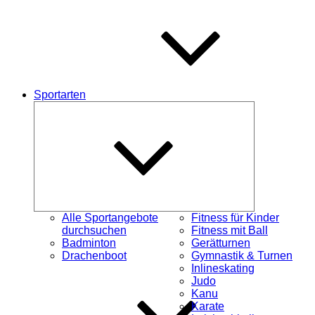
Sportarten
Untermenü
öffnen
Alle Sportangebote
Fitness für Kinder
durchsuchen
Fitness mit Ball
Badminton
Gerätturnen
Drachenboot
Gymnastik & Turnen
Inlineskating
Judo
Kanu
Karate