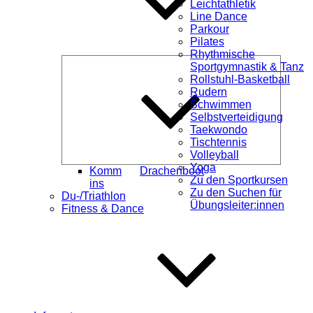
Leichtathletik
Line Dance
Parkour
Pilates
Rhythmische
Unterme
Sportgymnastik & Tanz
öffnen
Rollstuhl-Basketball
Rudern
Schwimmen
Selbstverteidigung
Taekwondo
Tischtennis
Volleyball
Yoga
Komm
Drachenboot
Zu den Sportkursen
ins
Zu den Suchen für
Du-/Triathlon
Übungsleiter:innen
Fitness & Dance