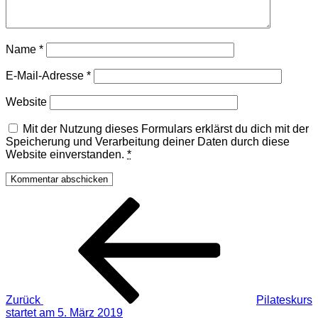
Name
*
E-Mail-Adresse
*
Website
Mit der Nutzung dieses Formulars erklärst du dich mit der
Speicherung und Verarbeitung deiner Daten durch diese
Website einverstanden.
*
Beitragsnavigation
Vorheriger
Beitrag
Zurück
Pilateskurs
startet am 5. März 2019