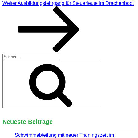
Nächster
Weiter
Ausbildungslehrgang für Steuerleute im Drachenboot
Beitrag
Suchen
nach:
Suchen
Neueste Beiträge
Schwimmabteilung mit neuer Trainingszeit im