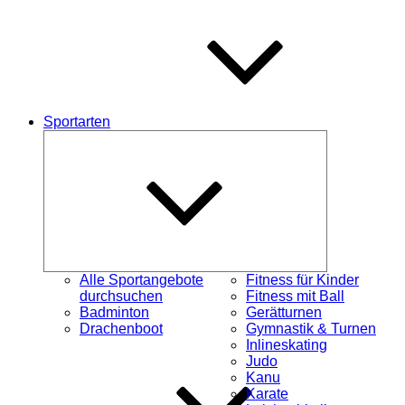
Sportarten
Untermenü
öffnen
Alle Sportangebote
Fitness für Kinder
durchsuchen
Fitness mit Ball
Badminton
Gerätturnen
Drachenboot
Gymnastik & Turnen
Inlineskating
Judo
Kanu
Karate