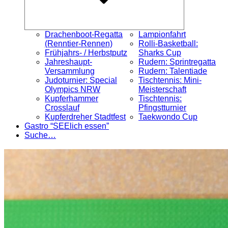
Drachenboot-Regatta
Lampionfahrt
(Renntier-Rennen)
Rolli-Basketball:
Frühjahrs- / Herbstputz
Sharks Cup
Jahreshaupt-
Rudern: Sprintregatta
Versammlung
Rudern: Talentiade
Judoturnier: Special
Tischtennis: Mini-
Olympics NRW
Meisterschaft
Kupferhammer
Tischtennis:
Crosslauf
Pfingstturnier
Kupferdreher Stadtfest
Taekwondo Cup
Gastro “SEElich essen”
Suche…