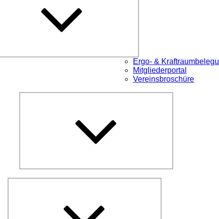
Ergo- & Kraftraumbeleg
Mitgliederportal
Vereinsbroschüre
Untermenü
öffnen
Untermenü
öffnen