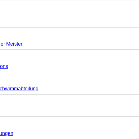
er Meister
gons
Schwimmabteilung
lungen