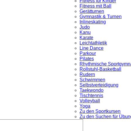
Fitness für Kinder
Fitness mit Ball
Gerätturnen
Gymnastik & Turnen
Inlineskating
Judo
Kanu
Karate
Leichtathletik
Line Dance
Parkour
nü
Pilates
Rhythmische Sportgymna
Rollstuhl-Basketball
Rudern
Schwimmen
Selbstverteidigung
Taekwondo
Tischtennis
Volleyball
Yoga
Zu den Sportkursen
Zu den Suchen für Übung
Untermenü
öffnen