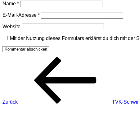
Name
*
E-Mail-Adresse
*
Website
Mit der Nutzung dieses Formulars erklärst du dich mit de
Beitragsnavigation
Vorheriger
Beitrag
Zurück
TVK-Schwim
Nächster
Beitrag