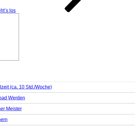
t’s los
Suchen
lzeit (ca. 10 Std./Woche)
mbad Werden
er Meister
hern