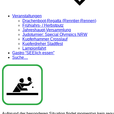
Veranstaltungen
Drachenboot-Regatta (Renntier-Rennen)
Frühjahrs- / Herbstputz
Jahreshaupt-Versammlung
Judoturnier: Special Olympics NRW
Kupferhammer Crosslauf
Kupferdreher Stadtfest
Lampionfahrt
Gastro “SEElich essen”
Suche…
Aufgrund der besonderen Situation findet momentan kein regul