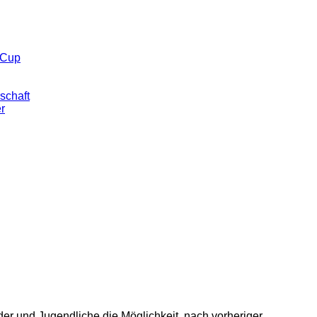
 Cup
schaft
er
er und Jugendliche die Möglichkeit, nach vorheriger