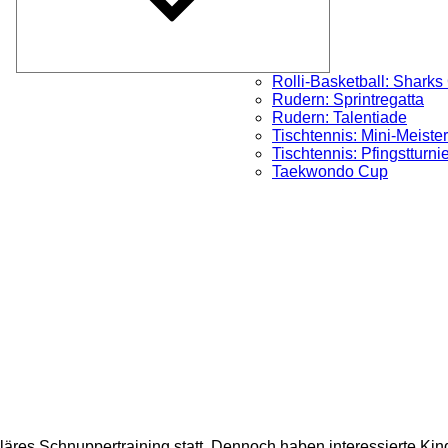
Rolli-Basketball: Sharks
Rudern: Sprintregatta
Rudern: Talentiade
Tischtennis: Mini-Meister
Tischtennis: Pfingstturni
Taekwondo Cup
äres Schnuppertraining statt. Dennoch haben interessierte Kind