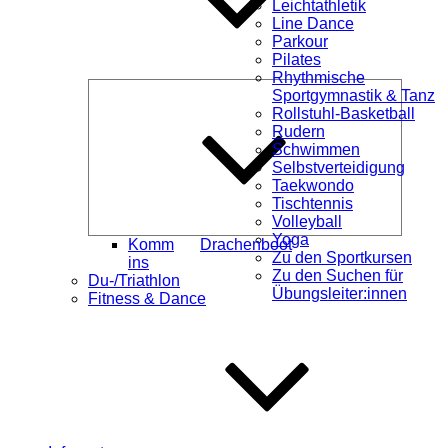
Leichtathletik
Line Dance
Parkour
Pilates
Rhythmische
Unterme
Sportgymnastik & Tanz
öffnen
Rollstuhl-Basketball
Rudern
Schwimmen
Selbstverteidigung
Taekwondo
Tischtennis
Volleyball
Yoga
Komm
Drachenboot
Zu den Sportkursen
ins
Zu den Suchen für
Du-/Triathlon
Übungsleiter:innen
Fitness & Dance