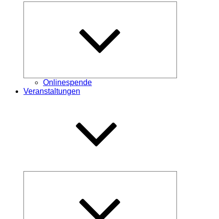
Untermenü
öffnen
Onlinespende
Veranstaltungen
Untermenü
öffnen