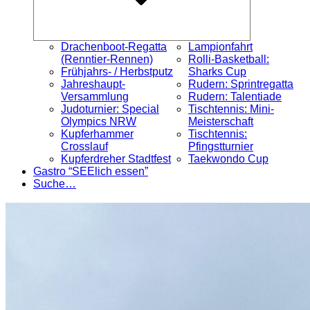
Drachenboot-Regatta
Lampionfahrt
(Renntier-Rennen)
Rolli-Basketball:
Frühjahrs- / Herbstputz
Sharks Cup
Jahreshaupt-
Rudern: Sprintregatta
Versammlung
Rudern: Talentiade
Judoturnier: Special
Tischtennis: Mini-
Olympics NRW
Meisterschaft
Kupferhammer
Tischtennis:
Crosslauf
Pfingstturnier
Kupferdreher Stadtfest
Taekwondo Cup
Gastro “SEElich essen”
Suche…