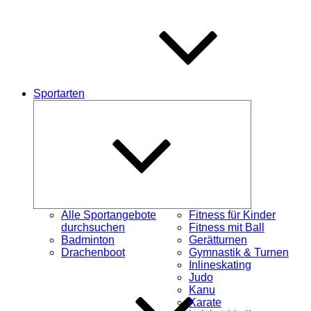
Sportarten
Untermenü
öffnen
Alle Sportangebote
Fitness für Kinder
durchsuchen
Fitness mit Ball
Badminton
Gerätturnen
Drachenboot
Gymnastik & Turnen
Inlineskating
Judo
Kanu
Karate