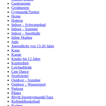
Gastronomie
Gerätturnen
Gymnastik/Turnen
Home
Huttrop
Indoor – Schwimmbad
Indoor – Sonstige
Indoor – Sporthalle
Inline Skating
Judo
Jugendliche von 13-20 Jahre
Kanu
Karate
Kinder bis 12 Jahre
Kupferdreh
Leichtathletik
Line Dance
Nordviertel
Outdoor – Sonstige
Outdoor – Wassersport
Parkour
Pilates
Rhyth.Sportgymnastik/Tanz
Rollstuhlbasketball
Rudern