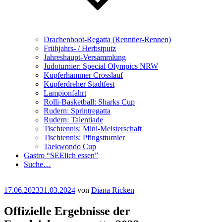
Drachenboot-Regatta (Renntier-Rennen)
Frühjahrs- / Herbstputz
Jahreshaupt-Versammlung
Judoturnier: Special Olympics NRW
Kupferhammer Crosslauf
Kupferdreher Stadtfest
Lampionfahrt
Rolli-Basketball: Sharks Cup
Rudern: Sprintregatta
Rudern: Talentiade
Tischtennis: Mini-Meisterschaft
Tischtennis: Pfingstturnier
Taekwondo Cup
Gastro “SEElich essen”
Suche…
Veröffentlicht
17.06.2023
31.03.2024
von
Diana Ricken
am
Offizielle Ergebnisse der