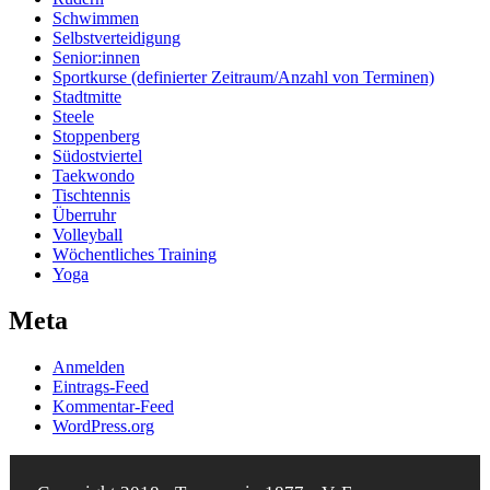
Schwimmen
Selbstverteidigung
Senior:innen
Sportkurse (definierter Zeitraum/Anzahl von Terminen)
Stadtmitte
Steele
Stoppenberg
Südostviertel
Taekwondo
Tischtennis
Überruhr
Volleyball
Wöchentliches Training
Yoga
Meta
Anmelden
Eintrags-Feed
Kommentar-Feed
WordPress.org