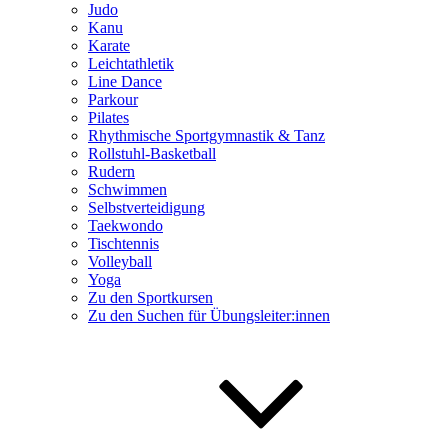
Judo
Kanu
Karate
Leichtathletik
Line Dance
Parkour
Pilates
Rhythmische Sportgymnastik & Tanz
Rollstuhl-Basketball
Rudern
Schwimmen
Selbstverteidigung
Taekwondo
Tischtennis
Volleyball
Yoga
Zu den Sportkursen
Zu den Suchen für Übungsleiter:innen