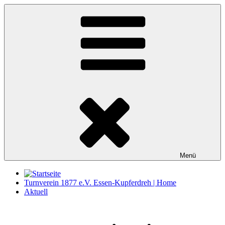
Zum
Inhalt
springen
Menü
Turnverein 1877 e.V. Essen-Kupferdreh | Home
Aktuell