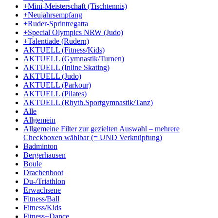
+Mini-Meisterschaft (Tischtennis)
+Neujahrsempfang
+Ruder-Sprintregatta
+Special Olympics NRW (Judo)
+Talentiade (Rudern)
AKTUELL (Fitness/Kids)
AKTUELL (Gymnastik/Turnen)
AKTUELL (Inline Skating)
AKTUELL (Judo)
AKTUELL (Parkour)
AKTUELL (Pilates)
AKTUELL (Rhyth.Sportgymnastik/Tanz)
Alle
Allgemein
Allgemeine Filter zur gezielten Auswahl – mehrere
Checkboxen wählbar (= UND Verknüpfung)
Badminton
Bergerhausen
Boule
Drachenboot
Du-/Triathlon
Erwachsene
Fitness/Ball
Fitness/Kids
Fitness+Dance