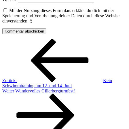
Mit der Nutzung dieses Formulars erklärst du dich mit der
Speicherung und Verarbeitung deiner Daten durch diese Website
einverstanden.
*
Beitragsnavigation
Vorheriger
Beitrag
Zurück
Kein
Schwimmtraining am 12. und 14. Juni
Nächster
Weiter
Wundervolles Gillerbergturnfest!
Beitrag