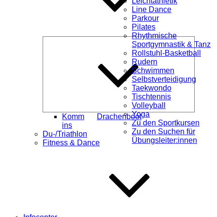
Leichtathletik
Line Dance
Parkour
Pilates
Rhythmische
Unterme
Sportgymnastik & Tanz
öffnen
Rollstuhl-Basketball
Rudern
Schwimmen
Selbstverteidigung
Taekwondo
Tischtennis
Volleyball
Yoga
Komm
Drachenboot
Zu den Sportkursen
ins
Zu den Suchen für
Du-/Triathlon
Übungsleiter:innen
Fitness & Dance