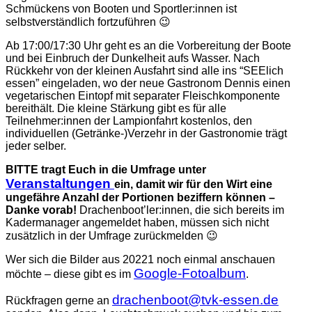
Schmückens von Booten und Sportler:innen ist
selbstverständlich fortzuführen 😉
Ab 17:00/17:30 Uhr geht es an die Vorbereitung der Boote
und bei Einbruch der Dunkelheit aufs Wasser. Nach
Rückkehr von der kleinen Ausfahrt sind alle ins “SEElich
essen” eingeladen, wo der neue Gastronom Dennis einen
vegetarischen Eintopf mit separater Fleischkomponente
bereithält. Die kleine Stärkung gibt es für alle
Teilnehmer:innen der Lampionfahrt kostenlos, den
individuellen (Getränke-)Verzehr in der Gastronomie trägt
jeder selber.
BITTE tragt Euch in die Umfrage unter
Veranstaltungen
ein, damit wir für den Wirt eine
ungefähre Anzahl der Portionen beziffern können –
Danke vorab!
Drachenboot’ler:innen, die sich bereits im
Kadermanager angemeldet haben, müssen sich nicht
zusätzlich in der Umfrage zurückmelden 😉
Wer sich die Bilder aus 20221 noch einmal anschauen
Google-Fotoalbum
möchte – diese gibt es im
.
drachenboot@tvk-essen.de
Rückfragen gerne an