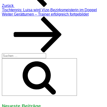
Zurück
Tischtennis: Luisa wird Vize-Bezirksmeisterin im Doppel
Nächster
Weiter
Gerätturnen – Trainer erfolgreich fortgebildet
Beitrag
Suchen
nach:
Suchen
Neueste Beiträge