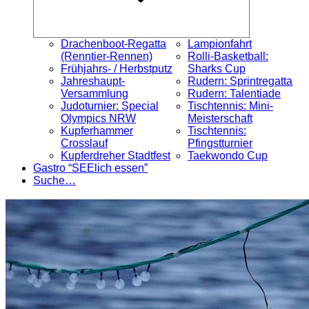
Drachenboot-Regatta
Lampionfahrt
(Renntier-Rennen)
Rolli-Basketball:
Frühjahrs- / Herbstputz
Sharks Cup
Jahreshaupt-
Rudern: Sprintregatta
Versammlung
Rudern: Talentiade
Judoturnier: Special
Tischtennis: Mini-
Olympics NRW
Meisterschaft
Kupferhammer
Tischtennis:
Crosslauf
Pfingstturnier
Kupferdreher Stadtfest
Taekwondo Cup
Gastro “SEElich essen”
Suche…