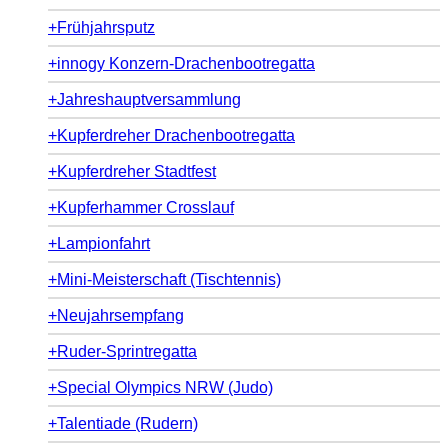
+Frühjahrsputz
+innogy Konzern-Drachenbootregatta
+Jahreshauptversammlung
+Kupferdreher Drachenbootregatta
+Kupferdreher Stadtfest
+Kupferhammer Crosslauf
+Lampionfahrt
+Mini-Meisterschaft (Tischtennis)
+Neujahrsempfang
+Ruder-Sprintregatta
+Special Olympics NRW (Judo)
+Talentiade (Rudern)