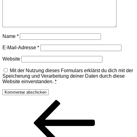
Name
*
E-Mail-Adresse
*
Website
Mit der Nutzung dieses Formulars erklärst du dich mit der
Speicherung und Verarbeitung deiner Daten durch diese
Website einverstanden.
*
Beitragsnavigation
Vorheriger
Beitrag