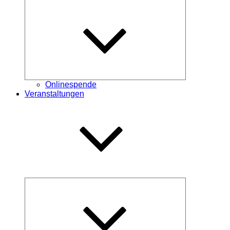
Untermenü
öffnen
Onlinespende
Veranstaltungen
Untermenü
öffnen