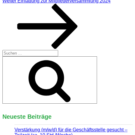
Nächster
Weiter
Einladung zur Mitgliederversammlung 2024
Beitrag
Suchen
nach:
Suchen
Neueste Beiträge
Verstärkung (m/w/d) für die Geschäftsstelle gesucht –