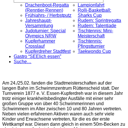
Drachenboot-Regatta
Lampionfahrt
(Renntier-Rennen)
Rolli-Basketball:
Frühjahrs- / Herbstputz
Sharks Cup
Jahreshaupt-
Rudern: Sprintregatta
Versammlung
Rudern: Talentiade
Judoturnier: Special
Tischtennis: Mini-
Olympics NRW
Meisterschaft
Kupferhammer
Tischtennis:
Crosslauf
Pfingstturnier
Kupferdreher Stadtfest
Taekwondo Cup
Gastro “SEElich essen”
Suche…
Am 24./25.02. fanden die Stadtmeisterschaften auf der
langen Bahn im Schwimmzentrum Rüttenscheid statt. Der
Turnverein 1877 e. V. Essen-Kupferdreh war in diesem Jahr
trotz einiger krankheitsbedingter Ausfälle mit einer sehr
großen Gruppe von über 40 Schwimmerinnen und
Schwimmern im Alter zwischen 10 und 80 Jahren vertreten.
Neben vielen erfahrenen Aktiven waren auch sehr viele
Kinder und Erwachsene vertreten, für die es der erste
Wettkampf war. Diesen dann gleich in einem 50m-Becken zu