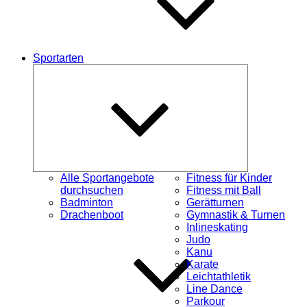
Sportarten
Untermenü
öffnen
Alle Sportangebote
Fitness für Kinder
durchsuchen
Fitness mit Ball
Badminton
Gerätturnen
Drachenboot
Gymnastik & Turnen
Inlineskating
Judo
Kanu
Karate
Leichtathletik
Line Dance
Parkour