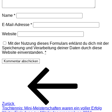
Name
*
E-Mail-Adresse
*
Website
Mit der Nutzung dieses Formulars erklärst du dich mit der
Speicherung und Verarbeitung deiner Daten durch diese
Website einverstanden.
*
Beitragsnavigation
Vorheriger
Beitrag
Zurück
Tischtennis: Mini-Meisterschaften waren ein voller Erfolg