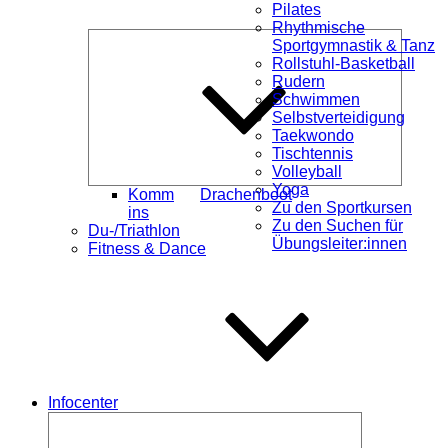
Pilates
Rhythmische
Unterme
Sportgymnastik & Tanz
öffnen
Rollstuhl-Basketball
Rudern
Schwimmen
Selbstverteidigung
Taekwondo
Tischtennis
Volleyball
Yoga
Komm
Drachenboot
Zu den Sportkursen
ins
Zu den Suchen für
Du-/Triathlon
Übungsleiter:innen
Fitness & Dance
Infocenter
Untermenü
öffnen