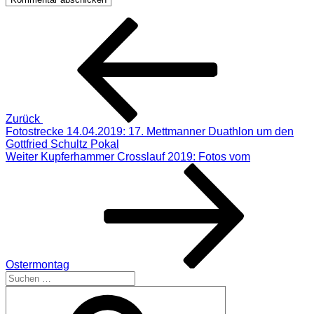
Beitragsnavigation
Vorheriger
Beitrag
Zurück
Fotostrecke 14.04.2019: 17. Mettmanner Duathlon um den
Gottfried Schultz Pokal
Nächster
Weiter
Kupferhammer Crosslauf 2019: Fotos vom
Beitrag
Ostermontag
Suchen
nach:
Suchen