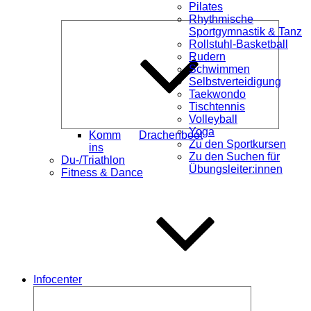
Pilates
Rhythmische
Unterme
Sportgymnastik & Tanz
öffnen
Rollstuhl-Basketball
Rudern
Schwimmen
Selbstverteidigung
Taekwondo
Tischtennis
Volleyball
Yoga
Komm
Drachenboot
Zu den Sportkursen
ins
Zu den Suchen für
Du-/Triathlon
Übungsleiter:innen
Fitness & Dance
Infocenter
Untermenü
öffnen