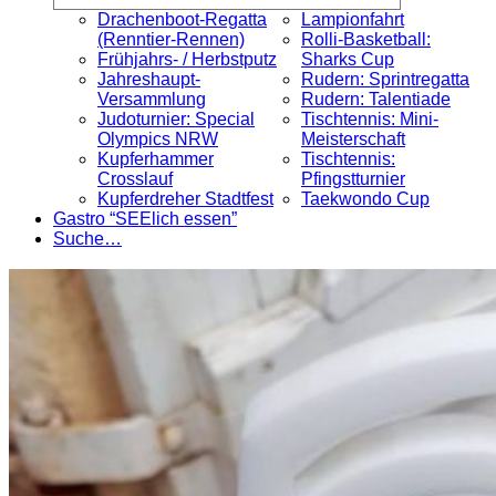
Drachenboot-Regatta
Lampionfahrt
(Renntier-Rennen)
Rolli-Basketball:
Frühjahrs- / Herbstputz
Sharks Cup
Jahreshaupt-
Rudern: Sprintregatta
Versammlung
Rudern: Talentiade
Judoturnier: Special
Tischtennis: Mini-
Olympics NRW
Meisterschaft
Kupferhammer
Tischtennis:
Crosslauf
Pfingstturnier
Kupferdreher Stadtfest
Taekwondo Cup
Gastro “SEElich essen”
Suche…