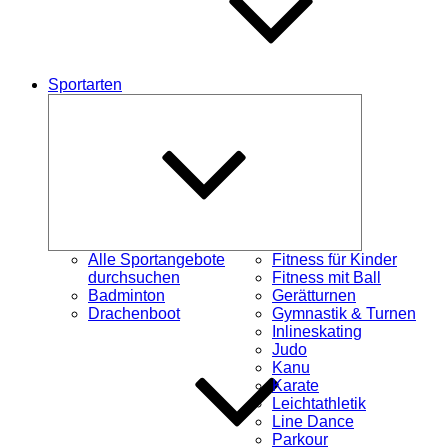
Sportarten
Untermenü
öffnen
Alle Sportangebote
Fitness für Kinder
durchsuchen
Fitness mit Ball
Badminton
Gerätturnen
Drachenboot
Gymnastik & Turnen
Inlineskating
Judo
Kanu
Karate
Leichtathletik
Line Dance
Parkour