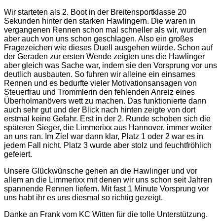
Wir starteten als 2. Boot in der Breitensportklasse 20
Sekunden hinter den starken Hawlingern. Die waren in
vergangenen Rennen schon mal schneller als wir, wurden
aber auch von uns schon geschlagen. Also ein großes
Fragezeichen wie dieses Duell ausgehen würde. Schon auf
der Geraden zur ersten Wende zeigten uns die Hawlinger
aber gleich was Sache war, indem sie den Vorsprung vor uns
deutlich ausbauten. So fuhren wir alleine ein einsames
Rennen und es bedurfte vieler Motivationsansagen von
Steuerfrau und Trommlerin den fehlenden Anreiz eines
Überholmanövers wett zu machen. Das funktionierte dann
auch sehr gut und der Blick nach hinten zeigte von dort
erstmal keine Gefahr. Erst in der 2. Runde schoben sich die
späteren Sieger, die Limmerixx aus Hannover, immer weiter
an uns ran. Im Ziel war dann klar, Platz 1 oder 2 war es in
jedem Fall nicht. Platz 3 wurde aber stolz und feuchtfröhlich
gefeiert.
Unsere Glückwünsche gehen an die Hawlinger und vor
allem an die Limmerixx mit denen wir uns schon seit Jahren
spannende Rennen liefern. Mit fast 1 Minute Vorsprung vor
uns habt ihr es uns diesmal so richtig gezeigt.
Danke an Frank vom KC Witten für die tolle Unterstützung.