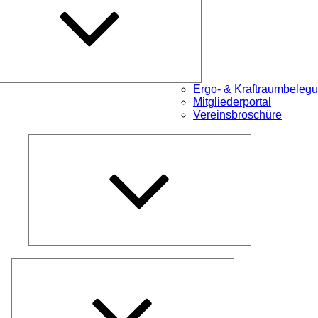
Ergo- & Kraftraumbeleg
Mitgliederportal
Vereinsbroschüre
Untermenü
öffnen
Untermenü
öffnen