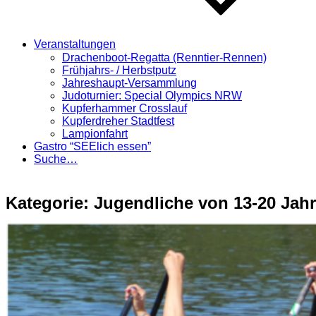
Veranstaltungen
Drachenboot-Regatta (Renntier-Rennen)
Frühjahrs- / Herbstputz
Jahreshaupt-Versammlung
Judoturnier: Special Olympics NRW
Kupferhammer Crosslauf
Kupferdreher Stadtfest
Lampionfahrt
Gastro “SEElich essen”
Suche…
Kategorie:
Jugendliche von 13-20 Jah