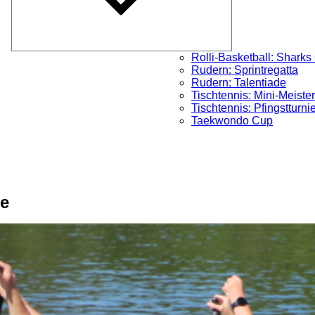
Rolli-Basketball: Sharks
Rudern: Sprintregatta
Rudern: Talentiade
Tischtennis: Mini-Meister
Tischtennis: Pfingstturni
Taekwondo Cup
re