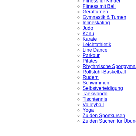
Fitness für Kinder
Fitness mit Ball
Gerätturnen
Gymnastik & Turnen
Inlineskating
Judo
Kanu
Karate
Leichtathletik
Line Dance
Parkour
nü
Pilates
Rhythmische Sportgymna
Rollstuhl-Basketball
Rudern
Schwimmen
Selbstverteidigung
Taekwondo
Tischtennis
Volleyball
Yoga
Zu den Sportkursen
Zu den Suchen für Übung
Untermenü
öffnen