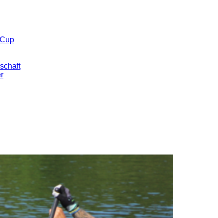
 Cup
schaft
er