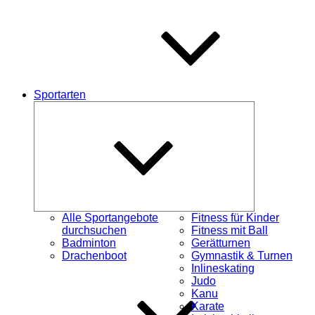
Sportarten
Untermenü
öffnen
Alle Sportangebote
Fitness für Kinder
durchsuchen
Fitness mit Ball
Badminton
Gerätturnen
Drachenboot
Gymnastik & Turnen
Inlineskating
Judo
Kanu
Karate