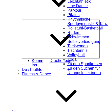
Leichtathletik
Line Dance
Parkour
Pilates
Rhythmische
Unterme
Sportgymnastik & Tanz
öffnen
Rollstuhl-Basketball
Rudern
Schwimmen
Selbstverteidigung
Taekwondo
Tischtennis
Volleyball
Yoga
Komm
Drachenboot
Zu den Sportkursen
ins
Zu den Suchen für
Du-/Triathlon
Übungsleiter:innen
Fitness & Dance