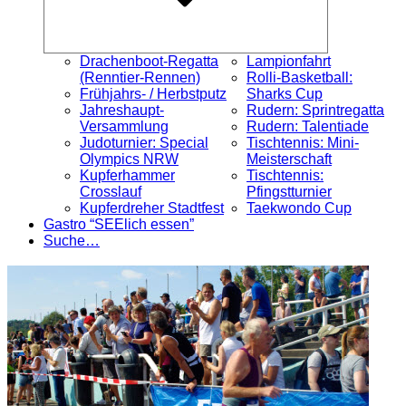
Drachenboot-Regatta
Lampionfahrt
(Renntier-Rennen)
Rolli-Basketball:
Frühjahrs- / Herbstputz
Sharks Cup
Jahreshaupt-
Rudern: Sprintregatta
Versammlung
Rudern: Talentiade
Judoturnier: Special
Tischtennis: Mini-
Olympics NRW
Meisterschaft
Kupferhammer
Tischtennis:
Crosslauf
Pfingstturnier
Kupferdreher Stadtfest
Taekwondo Cup
Gastro “SEElich essen”
Suche…