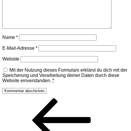
Name
*
E-Mail-Adresse
*
Website
Mit der Nutzung dieses Formulars erklärst du dich mit der
Speicherung und Verarbeitung deiner Daten durch diese
Website einverstanden.
*
Beitragsnavigation
Vorheriger
Beitrag