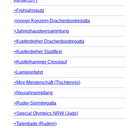
#unser1877
+Frühjahrsputz
+innogy Konzern-Drachenbootregatta
+Jahreshauptversammlung
+Kupferdreher Drachenbootregatta
+Kupferdreher Stadtfest
+Kupferhammer Crosslauf
+Lampionfahrt
+Mini-Meisterschaft (Tischtennis)
+Neujahrsempfang
+Ruder-Sprintregatta
+Special Olympics NRW (Judo)
+Talentiade (Rudern)