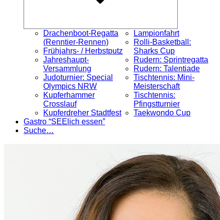
Drachenboot-Regatta
Lampionfahrt
(Renntier-Rennen)
Rolli-Basketball:
Frühjahrs- / Herbstputz
Sharks Cup
Jahreshaupt-
Rudern: Sprintregatta
Versammlung
Rudern: Talentiade
Judoturnier: Special
Tischtennis: Mini-
Olympics NRW
Meisterschaft
Kupferhammer
Tischtennis:
Crosslauf
Pfingstturnier
Kupferdreher Stadtfest
Taekwondo Cup
Gastro “SEElich essen”
Suche…