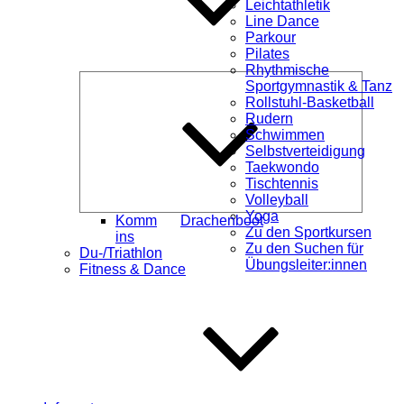
Leichtathletik
Line Dance
Parkour
Pilates
Rhythmische
Unterme
Sportgymnastik & Tanz
öffnen
Rollstuhl-Basketball
Rudern
Schwimmen
Selbstverteidigung
Taekwondo
Tischtennis
Volleyball
Yoga
Komm
Drachenboot
Zu den Sportkursen
ins
Zu den Suchen für
Du-/Triathlon
Übungsleiter:innen
Fitness & Dance