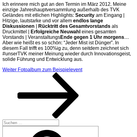
Ich erinnere mich gut an den Termin im März 2012. Meine
einzige Jahreshauptversammlung außerhalb des TVK
Geländes mit etlichen Highlights:
Security
am Eingang |
Hitzige, lautstarke und vor allem
endlos lange
Diskussionen
|
Rücktritt des
Gesamtvorstands
als
Druckmittel |
Erfolgreiche Neuwahl
eines gesamten
Vorstands | Veranstaltungs
Ende
gegen 1 Uhr morgens
…
Aber wie heißt es so schön: “Jeder Mist ist Dünger”. In
diesem Fall trifft es 100%ig zu, denn seitdem zeichnet sich
#unserTVK meiner Meinung wieder durch Innovationsgeist,
solide Führung und Entwicklung aus.
Beitragsnavigation
Nächster
Weiter
Fotoalbum zum Beispielevent
Beitrag
Suchen
nach:
Suchen