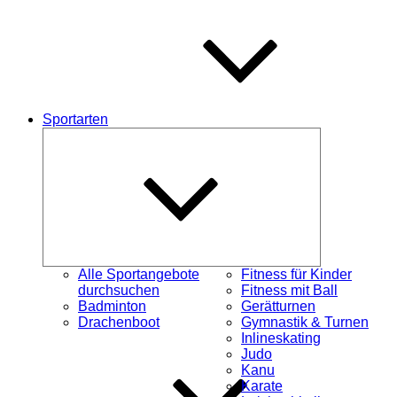
Sportarten
Untermenü
öffnen
Alle Sportangebote
Fitness für Kinder
durchsuchen
Fitness mit Ball
Badminton
Gerätturnen
Drachenboot
Gymnastik & Turnen
Inlineskating
Judo
Kanu
Karate