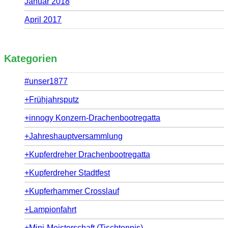
Januar 2018
April 2017
Kategorien
#unser1877
+Frühjahrsputz
+innogy Konzern-Drachenbootregatta
+Jahreshauptversammlung
+Kupferdreher Drachenbootregatta
+Kupferdreher Stadtfest
+Kupferhammer Crosslauf
+Lampionfahrt
+Mini-Meisterschaft (Tischtennis)