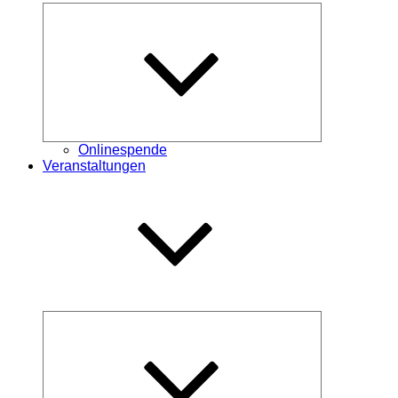
Untermenü
öffnen
Onlinespende
Veranstaltungen
Untermenü
öffnen