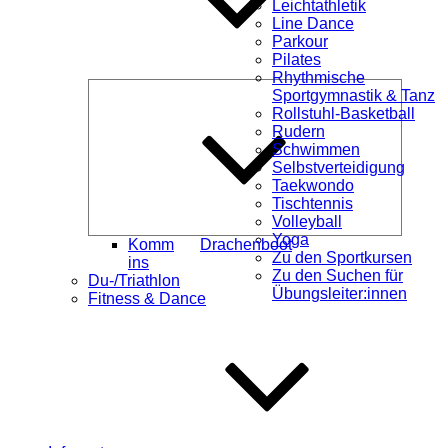
Leichtathletik
Line Dance
Parkour
Pilates
Rhythmische
Unterme
Sportgymnastik & Tanz
öffnen
Rollstuhl-Basketball
Rudern
Schwimmen
Selbstverteidigung
Taekwondo
Tischtennis
Volleyball
Yoga
Komm
Drachenboot
Zu den Sportkursen
ins
Zu den Suchen für
Du-/Triathlon
Übungsleiter:innen
Fitness & Dance