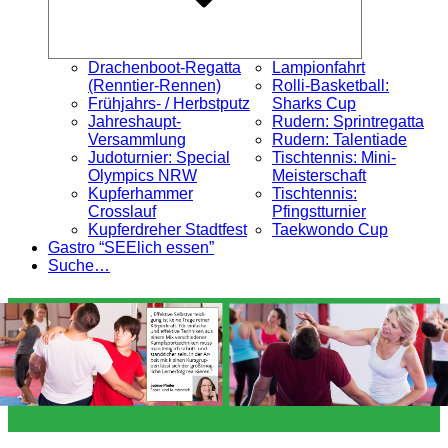
Drachenboot-Regatta
Lampionfahrt
(Renntier-Rennen)
Rolli-Basketball:
Frühjahrs- / Herbstputz
Sharks Cup
Jahreshaupt-
Rudern: Sprintregatta
Versammlung
Rudern: Talentiade
Judoturnier: Special
Tischtennis: Mini-
Olympics NRW
Meisterschaft
Kupferhammer
Tischtennis:
Crosslauf
Pfingstturnier
Kupferdreher Stadtfest
Taekwondo Cup
Gastro “SEElich essen”
Suche…