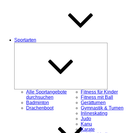
Sportarten
Untermenü
schließen
Alle Sportangebote
Fitness für Kinder
durchsuchen
Fitness mit Ball
Badminton
Gerätturnen
Drachenboot
Gymnastik & Turnen
Inlineskating
Judo
Kanu
Karate