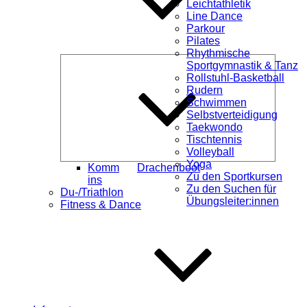
Leichtathletik
Line Dance
Parkour
Pilates
Rhythmische
Unterme
Sportgymnastik & Tanz
öffnen
Rollstuhl-Basketball
Rudern
Schwimmen
Selbstverteidigung
Taekwondo
Tischtennis
Volleyball
Yoga
Komm
Drachenboot
Zu den Sportkursen
ins
Zu den Suchen für
Du-/Triathlon
Übungsleiter:innen
Fitness & Dance