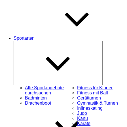
Sportarten
Untermenü
schließen
Alle Sportangebote
Fitness für Kinder
durchsuchen
Fitness mit Ball
Badminton
Gerätturnen
Drachenboot
Gymnastik & Turnen
Inlineskating
Judo
Kanu
Karate