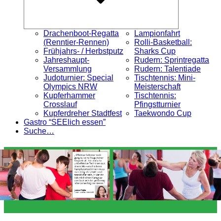
Drachenboot-Regatta
Lampionfahrt
(Renntier-Rennen)
Rolli-Basketball:
Frühjahrs- / Herbstputz
Sharks Cup
Jahreshaupt-
Rudern: Sprintregatta
Versammlung
Rudern: Talentiade
Judoturnier: Special
Tischtennis: Mini-
Olympics NRW
Meisterschaft
Kupferhammer
Tischtennis:
Crosslauf
Pfingstturnier
Kupferdreher Stadtfest
Taekwondo Cup
Gastro “SEElich essen”
Suche…