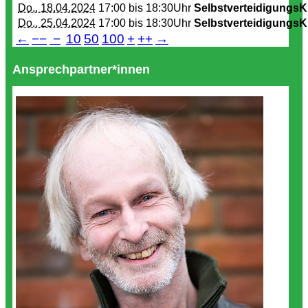
Do.. 18.04.2024
17:00 bis
18:30Uhr
SelbstverteidigungsK
Do.. 25.04.2024
17:00 bis
18:30Uhr
SelbstverteidigungsK
←
−−
−
10
50
100
+
++
→
Ansprechpartner*innen