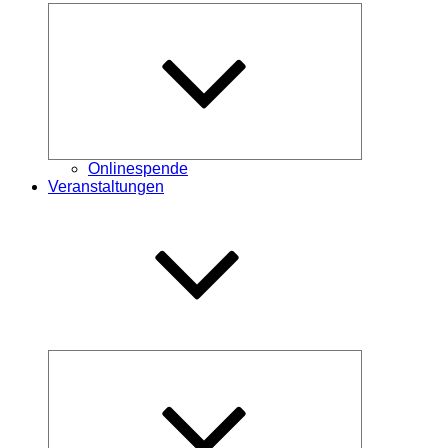
Untermenü
öffnen
Onlinespende
Veranstaltungen
Untermenü
öffnen