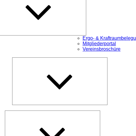
Ergo- & Kraftraumbeleg
Mitgliederportal
Vereinsbroschüre
Untermenü
öffnen
Untermenü
öffnen