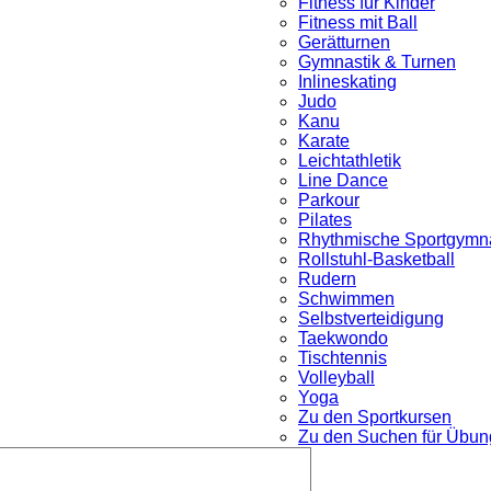
Fitness für Kinder
Fitness mit Ball
Gerätturnen
Gymnastik & Turnen
Inlineskating
Judo
Kanu
Karate
Leichtathletik
Line Dance
Parkour
nü
Pilates
Rhythmische Sportgymna
Rollstuhl-Basketball
Rudern
Schwimmen
Selbstverteidigung
Taekwondo
Tischtennis
Volleyball
Yoga
Zu den Sportkursen
Zu den Suchen für Übung
Untermenü
öffnen