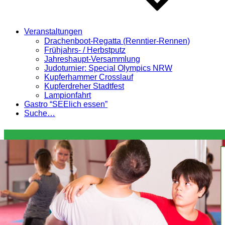
Veranstaltungen
Drachenboot-Regatta (Renntier-Rennen)
Frühjahrs- / Herbstputz
Jahreshaupt-Versammlung
Judoturnier: Special Olympics NRW
Kupferhammer Crosslauf
Kupferdreher Stadtfest
Lampionfahrt
Gastro “SEElich essen”
Suche…