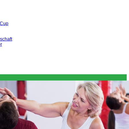
 Cup
schaft
er