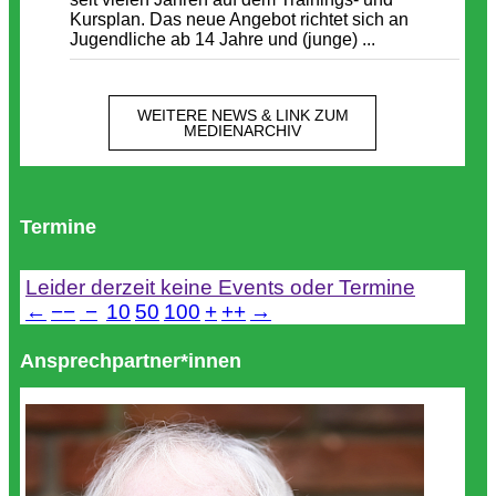
Kursplan. Das neue Angebot richtet sich an
Jugendliche ab 14 Jahre und (junge) ...
WEITERE NEWS & LINK ZUM
MEDIENARCHIV
Termine
Leider derzeit keine Events oder Termine
←
−−
−
10
50
100
+
++
→
Ansprechpartner*innen