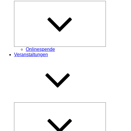
Untermenü
öffnen
Onlinespende
Veranstaltungen
Untermenü
öffnen