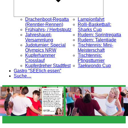
Drachenboot-Regatta
Lampionfahrt
(Renntier-Rennen)
Rolli-Basketball:
Frühjahrs- / Herbstputz
Sharks Cup
Jahreshaupt-
Rudern: Sprintregatta
Versammlung
Rudern: Talentiade
Judoturnier: Special
Tischtennis: Mini-
Olympics NRW
Meisterschaft
Kupferhammer
Tischtennis:
Crosslauf
Pfingstturnier
Kupferdreher Stadtfest
Taekwondo Cup
Gastro “SEElich essen”
Suche…