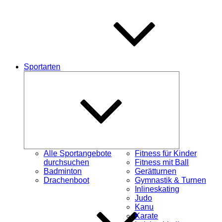
Sportarten
Untermenü
schließen
Alle Sportangebote
Fitness für Kinder
durchsuchen
Fitness mit Ball
Badminton
Gerätturnen
Drachenboot
Gymnastik & Turnen
Inlineskating
Judo
Kanu
Karate