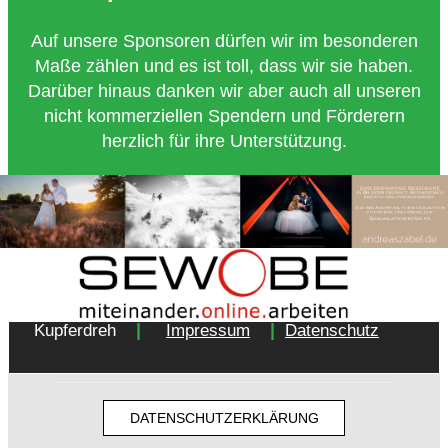
Auf unsere Sponsoren dürfen wir im besonderen
Maße zählen und es ist toll, dass wir sie haben.
Darüber hinaus danken wir aber auch all unseren
nicht kommerziellen Spendern und Förderern
herzlich für ihre Unterstützung.
Copyright 2018 - Turnverein 1877 e.V. Essen-
|
|
Kupferdreh
Impressum
Datenschutz
DATENSCHUTZERKLÄRUNG