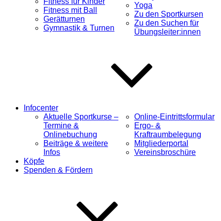
Fitness für Kinder
Yoga
Fitness mit Ball
Zu den Sportkursen
Gerätturnen
Zu den Suchen für
Gymnastik & Turnen
Übungsleiter:innen
Infocenter
Aktuelle Sportkurse –
Online-Eintrittsformular
Termine &
Ergo- &
Onlinebuchung
Kraftraumbelegung
Beiträge & weitere
Mitgliederportal
Infos
Vereinsbroschüre
Köpfe
Spenden & Fördern