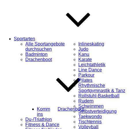
Sportarten
Alle Sportangebote
Inlineskating
durchsuchen
Judo
Badminton
Kanu
Drachenboot
Karate
Leichtathletik
Line Dance
Parkour
Pilates
Rhythmische
Sportgymnastik & Tanz
Rollstuhl-Basketball
Rudern
Schwimmen
Komm
Drachenboot
Selbstverteidigung
ins
Taekwondo
Du-/Triathlon
Tischtennis
Fitness & Dance
Volleyball