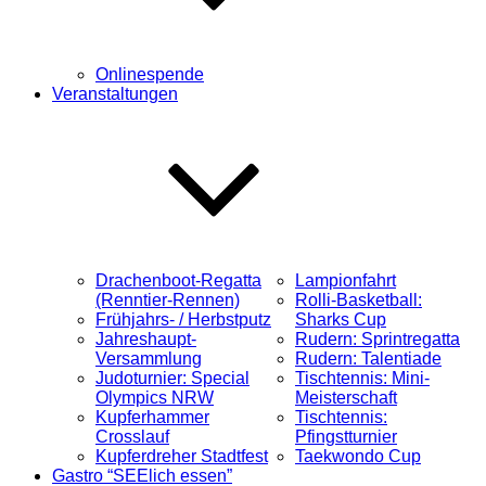
Onlinespende
Veranstaltungen
Drachenboot-Regatta
Lampionfahrt
(Renntier-Rennen)
Rolli-Basketball:
Frühjahrs- / Herbstputz
Sharks Cup
Jahreshaupt-
Rudern: Sprintregatta
Versammlung
Rudern: Talentiade
Judoturnier: Special
Tischtennis: Mini-
Olympics NRW
Meisterschaft
Kupferhammer
Tischtennis:
Crosslauf
Pfingstturnier
Kupferdreher Stadtfest
Taekwondo Cup
Gastro “SEElich essen”