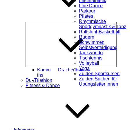
Leichtathletik
Line Dance
Parkour
Pilates
Rhythmische
Unterme
Sportgymnastik & Tanz
öffnen
Rollstuhl-Basketball
Rudern
Schwimmen
Selbstverteidigung
Taekwondo
Tischtennis
Volleyball
Yoga
Komm
Drachenboot
Zu den Sportkursen
ins
Zu den Suchen für
Du-/Triathlon
Übungsleiter:innen
Fitness & Dance