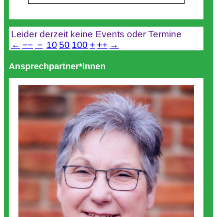
Termine
Leider derzeit keine Events oder Termine
←
−−
−
10
50
100
+
++
→
Ansprechpartner*innen