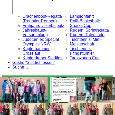
Drachenboot-Regatta
Lampionfahrt
(Renntier-Rennen)
Rolli-Basketball:
Frühjahrs- / Herbstputz
Sharks Cup
Jahreshaupt-
Rudern: Sprintregatta
Versammlung
Rudern: Talentiade
Judoturnier: Special
Tischtennis: Mini-
Olympics NRW
Meisterschaft
Kupferhammer
Tischtennis:
Crosslauf
Pfingstturnier
Kupferdreher Stadtfest
Taekwondo Cup
Gastro “SEElich essen”
Suche…