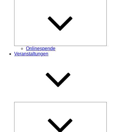
Untermenü
öffnen
Onlinespende
Veranstaltungen
Untermenü
öffnen