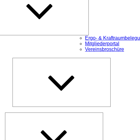
Ergo- & Kraftraumbeleg
Mitgliederportal
Vereinsbroschüre
Untermenü
öffnen
Untermenü
öffnen