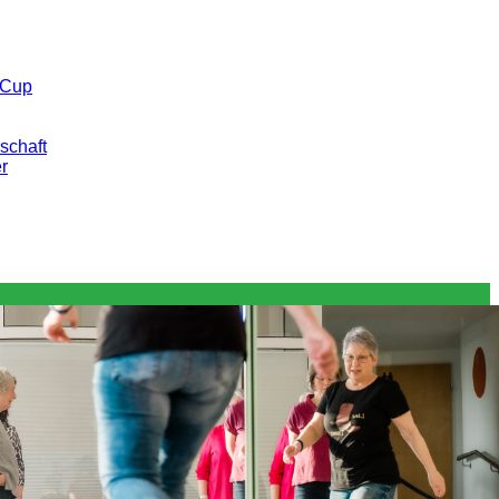
 Cup
schaft
er