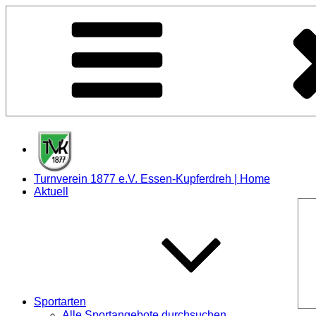
Zum
Inhalt
springen
Turnverein 1877 e.V. Essen-Kupferdreh | Home
Aktuell
Sportarten
Alle Sportangebote durchsuchen