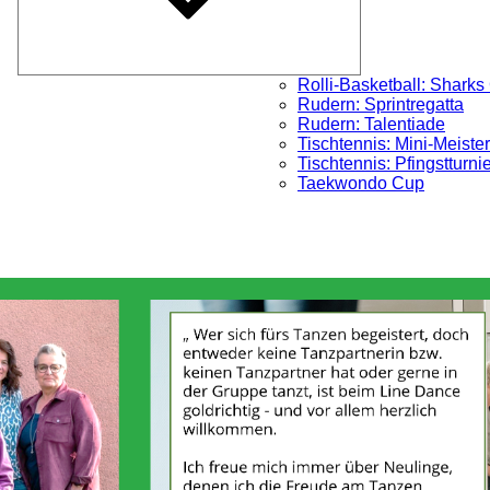
Rolli-Basketball: Sharks
Rudern: Sprintregatta
Rudern: Talentiade
Tischtennis: Mini-Meister
Tischtennis: Pfingstturni
Taekwondo Cup