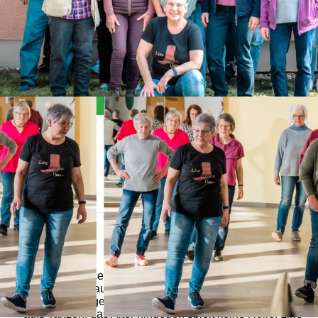
Allgemein
Der Line-Dance Kurs eignet sich für jeden, der zwei
Füße hat und auf 8 zählen kann. Weitere
Voraussetzungen sind die Freude am Lernen und Lust
aufs Tanzen, das Alter hingegen spielt keine Rolle. Line