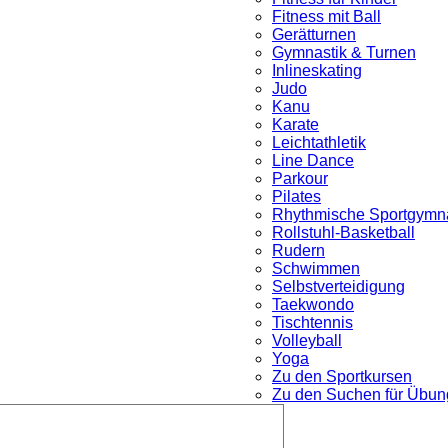
Fitness mit Ball
Gerätturnen
Gymnastik & Turnen
Inlineskating
Judo
Kanu
Karate
Leichtathletik
Line Dance
Parkour
nü
Pilates
Rhythmische Sportgymna
Rollstuhl-Basketball
Rudern
Schwimmen
Selbstverteidigung
Taekwondo
Tischtennis
Volleyball
Yoga
Zu den Sportkursen
Zu den Suchen für Übung
Untermenü
öffnen